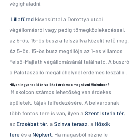
végighaladni.
Lillafüred
kisvasúttal a Dorottya utcai
végállomásról vagy pedig tömegközlekedéssel,
az 5-ös, 15-ös buszra felszállva közelíthető meg.
Az 5-ös, 15-ös busz megállója az 1-es villamos
Felső-Majláth végállomásánál található. A buszról
a Palotaszálló megállóhelynél érdemes leszállni.
Milyen ingyenes látnivalókat érdemes megnézni Miskolcon?
Miskolcon számos lehetőség van érdekes
épületek, tájak felfedezésére. A belvárosnak
több fontos tere is van, ilyen a
Szent István tér
,
az
Erzsébet tér
, a
Szinva terasz
, a
Hősök
tere
és a
Népkert
. Ha magasból nézne le