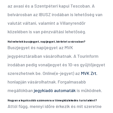
az avasi és a Szentpéteri kapui Tescoban. A
belvárosban az IBUSZ irodában is lehetőség van
valutát váltani, valamint a Villanyrendőr
közelében is van pénzváltási lehetőség.
Hol vehetek buszjegyet, napijegyet, bérletet a városban?
Buszjegyet és napijegyet az MVK
jegypénztáraiban vásárolhatnak. A Tourinform
irodában pedig vonaljegyet és 10-es gyűjtőjegyet
szerezhetnek be. O
nline
(e-jegyet)
az
MVK Zrt.
honlapján vásárolhatnak
. Forgalmasabb
megállókban
jegykiadó automaták
is működnek.
Hogyan a legolcsóbb számomra a tömegközlekedés turistaként?
Attól függ, mennyi időre érkezik és mit szeretne