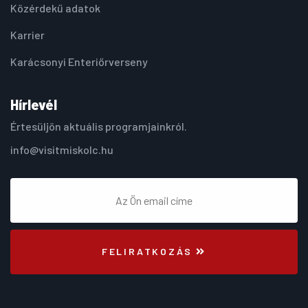
Közérdekű adatok
Karrier
Karácsonyi Enteriőrverseny
Hírlevél
Értesüljön aktuális programjainkról.
info@visitmiskolc.hu
FELIRATKOZÁS