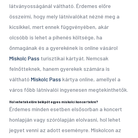
látványosságánál váltható. Érdemes előre
összeírni, hogy mely látnivalókat nézné meg a
kicsikkel, mert ennek függvényében, akár
olcsóbb is lehet a pihenés költsége, ha
őnmagának és a gyerekének is online vásárol
Miskolc Pass
turisztikai kártyát. Nemcsak
felnőtteknek, hanem gyerekek számára is
váltható
Miskolc Pass
kártya online, amellyel a
város főbb látnivalói ingyenesen megtekinthetők.
Hol vehetek előre belépőt egyes miskolci koncertekre?
Érdemes minden esetben elsősorban a koncert
honlapján vagy szórólapján elolvasni, hol lehet
jegyet venni az adott eseményre. Miskolcon az