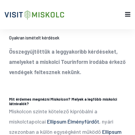
Gyakran ismételt kérdések
Összegyűjtöttük a leggyakoribb kérdéseket,
amelyeket a miskolci Tourinform irodába érkező
vendégek feltesznek nekünk.
Mit érdemes megnézni Miskolcon? Melyek a legfőbb miskolci
látnivalók?
Miskolcon szinte kötelező kipróbálni a
miskolctapolcai
Ellipsum Élményfürdőt
, nyári
szezonban a külön egységként működő
Ellipsum