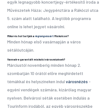
egyik legnagyobb koncertjegy-értékesítő iroda a
Művészetek Háza; Jegypénztára a Rákóczi utca
5. szám alatt található. A legtöbb programra
online is lehet jegyet vásárolni.
Mikor és hol tartják a
régiségvásárt
Miskolcon?
Minden hónap első vasárnapján a város
sétálóutcáján.
Vannak-e garantált miskolci városnézések?
Márciustól novemberig minden hónap 2.
szombatján 10 órától előre meghirdetett
témákkal és helyszíneken indul
városnézés
-
egyéni vendégek számára, kizárólag magyar
nyelven. Belvárosi séták esetében indulás a
Tourinform irodából, az egyéb városrészekbe