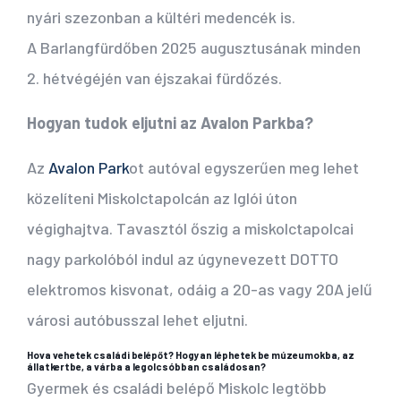
nyári szezonban a kültéri medencék is.
A Barlangfürdőben 2025 augusztusának minden
2. hétvégéjén van éjszakai fürdőzés.
Hogyan tudok eljutni az Avalon Parkba?
Az
Avalon Park
ot autóval egyszerűen meg lehet
közelíteni Miskolctapolcán az Iglói úton
végighajtva. Tavasztól őszig a miskolctapolcai
nagy parkolóból indul az úgynevezett DOTTO
elektromos kisvonat, odáig a 20-as vagy 20A jelű
városi autóbusszal lehet eljutni.
Hova vehetek családi belépőt? Hogyan léphetek be múzeumokba, az
állatkertbe, a várba a legolcsóbban családosan?
Gyermek és családi belépő Miskolc legtöbb