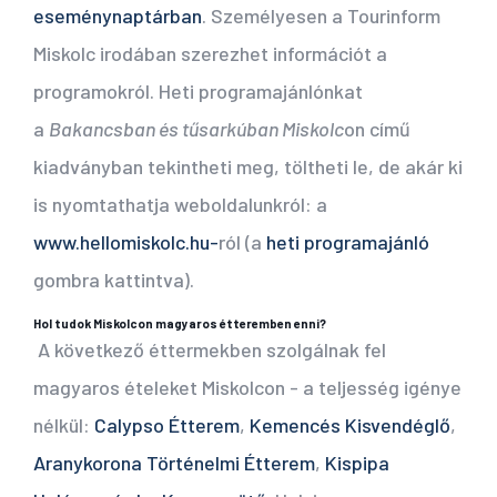
eseménynaptárban
. Személyesen a Tourinform
Miskolc irodában szerezhet információt a
programokról. Heti programajánlónkat
a
Bakancsban és tűsarkúban Miskolc
on című
kiadványban tekintheti meg, töltheti le, de akár ki
is nyomtathatja weboldalunkról: a
www.hellomiskolc.hu-
ról (a
heti programajánló
gombra kattintva).
Hol tudok Miskolcon magyaros étteremben enni?
A következő éttermekben szolgálnak fel
magyaros ételeket Miskolcon - a teljesség igénye
nélkül:
Calypso Étterem
,
Kemencés Kisvendéglő
,
Aranykorona Történelmi Étterem
,
Kispipa