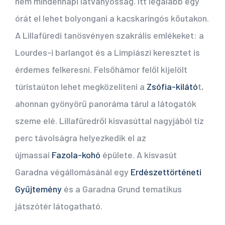
nem mindennapi látványosság. Itt legalább egy
órát el lehet bolyongani a kacskaringós kőutakon.
A Lillafüredi tanösvényen szakrális emlékeket: a
Lourdes-i barlangot és a Limpiászi keresztet is
érdemes felkeresni. Felsőhámor felől kijelölt
túristaúton lehet megközelíteni a
Zsófia-kilátó
t,
ahonnan gyönyörű panoráma tárul a látogatók
szeme elé. Lillafüredről kisvasúttal nagyjából tíz
perc távolságra helyezkedik el az
újmassai
Fazola-kohó
épülete. A kisvasút
Garadna végállomásánál egy
Erdészettörténeti
Gyűjtemény
és a Garadna Grund tematikus
játszótér látogatható.