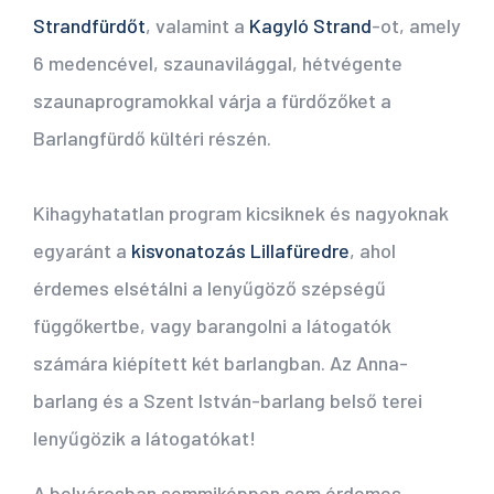
Strandfürdőt
, valamint a
Kagyló Strand
-ot, amely
6 medencével, szaunavilággal, hétvégente
szaunaprogramokkal várja a fürdőzőket a
Barlangfürdő kültéri részén.
Kihagyhatatlan program kicsiknek és nagyoknak
egyaránt a
kisvonatozás Lillafüredre
, ahol
érdemes elsétálni a lenyűgöző szépségű
függőkertbe, vagy barangolni a látogatók
számára kiépített két barlangban. Az Anna-
barlang és a Szent István-barlang belső terei
lenyűgözik a látogatókat!
A belvárosban semmiképpen sem érdemes