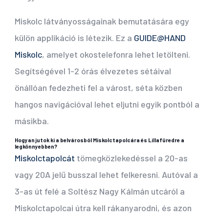
Miskolc látványosságainak bemutatására egy
külön applikáció is létezik. Ez a
GUIDE@HAND
Miskolc
, amelyet okostelefonra lehet letölteni.
Segítségével 1-2 órás élvezetes sétáival
önállóan fedezheti fel a várost, séta közben
hangos navigációval lehet eljutni egyik pontból a
másikba.
Hogyan jutok ki a belvárosból Miskolctapolcára és Lillafüredre a
legkönnyebben?
Miskolctapolcát
tömegközlekedéssel a 20-as
vagy 20A jelű busszal lehet felkeresni. Autóval a
3-as út felé a Soltész Nagy Kálmán utcáról a
Miskolctapolcai útra kell rákanyarodni, és azon