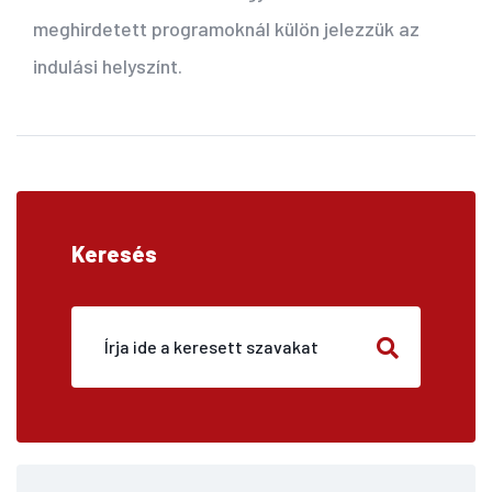
meghirdetett programoknál külön jelezzük az
indulási helyszínt.
Keresés