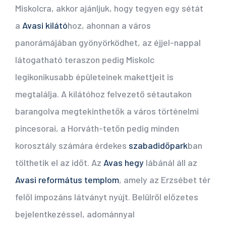
Miskolcra, akkor ajánljuk, hogy tegyen egy sétát
a
Avasi kilátó
hoz, ahonnan a város
panorámájában gyönyörködhet, az éjjel-nappal
látogatható teraszon pedig Miskolc
legikonikusabb épületeinek makettjeit is
megtalálja. A kilátóhoz felvezető sétautakon
barangolva megtekinthetők a város történelmi
pincesorai, a Horváth-tetőn pedig minden
korosztály számára érdekes
szabadidőpark
ban
tölthetik el az időt. Az
Avas hegy
lábánál áll az
Avasi református templom
, amely az Erzsébet tér
felől impozáns látványt nyújt. Belülről előzetes
bejelentkezéssel, adománnyal