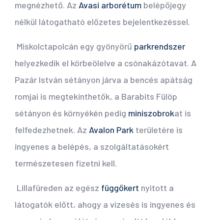
megnézhető. Az
Avasi arborétum
belépőjegy
nélkül látogatható előzetes bejelentkezéssel.
Miskolctapolcán egy gyönyörű
parkrendszer
helyezkedik el körbeölelve a csónakázótavat. A
Pazár István sétányon járva a bencés apátság
romjai is megtekinthetők, a Barabits Fülöp
sétányon és környékén pedig
miniszobrok
at is
felfedezhetnek. Az
Avalon Park
területére is
ingyenes a belépés, a szolgáltatásokért
természetesen fizetni kell.
Lillafüreden az egész
függőkert
nyitott a
látogatók előtt, ahogy a vízesés is ingyenes és