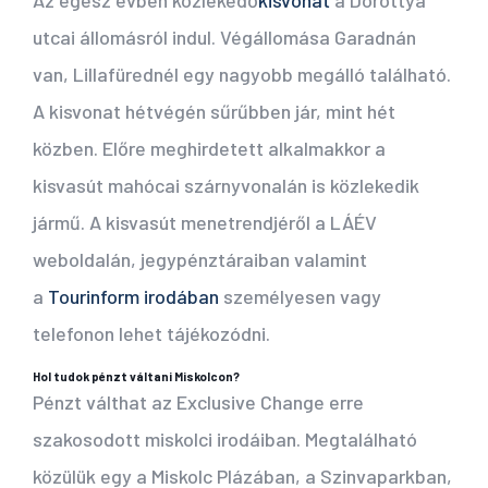
utcai állomásról indul. Végállomása Garadnán
van, Lillafürednél egy nagyobb megálló található.
A kisvonat hétvégén sűrűbben jár, mint hét
közben. Előre meghirdetett alkalmakkor a
kisvasút mahócai szárnyvonalán is közlekedik
jármű. A kisvasút menetrendjéről a LÁÉV
weboldalán, jegypénztáraiban valamint
a
Tourinform irodában
személyesen vagy
telefonon lehet tájékozódni.
Hol tudok pénzt váltani Miskolcon?
Pénzt válthat az Exclusive Change erre
szakosodott miskolci irodáiban. Megtalálható
közülük egy a Miskolc Plázában, a Szinvaparkban,