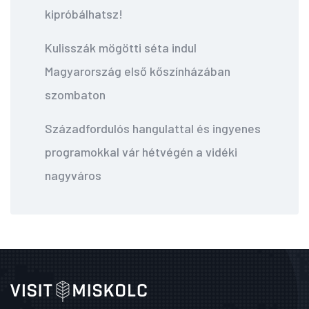
kipróbálhatsz!
Kulisszák mögötti séta indul
Magyarország első kőszínházában
szombaton
Századfordulós hangulattal és ingyenes
programokkal vár hétvégén a vidéki
nagyváros