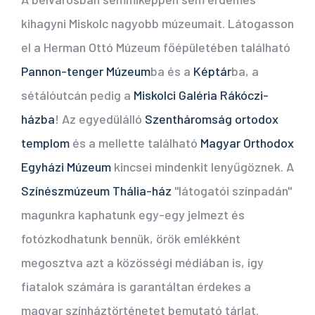
kihagyni Miskolc nagyobb múzeumait. Látogasson
el a Herman Ottó Múzeum főépületében található
Pannon-tenger Múzeum
ba és a
Képtár
ba, a
sétálóutcán pedig a
Miskolci Galéria Rákóczi-
házba
! Az egyedülálló
Szentháromság ortodox
templom
és a mellette található
Magyar Orthodox
Egyházi Múzeum
kincsei mindenkit lenyűgöznek. A
Színészmúzeum Thália-ház
"látogatói színpadán"
magunkra kaphatunk egy-egy jelmezt és
fotózkodhatunk bennük, örök emlékként
megosztva azt a közösségi médiában is, így
fiatalok számára is garantáltan érdekes a
magyar színháztörténetet bemutató tárlat.