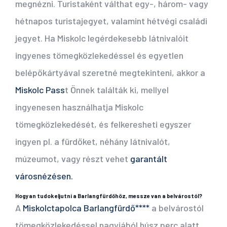
megnézni. Turistaként válthat egy-, három- vagy
hétnapos turistajegyet, valamint hétvégi családi
jegyet. Ha Miskolc legérdekesebb látnivalóit
ingyenes tömegközlekedéssel és egyetlen
belépőkártyával szeretné megtekinteni, akkor a
Miskolc Pass
t Önnek találták ki, mellyel
ingyenesen használhatja Miskolc
tömegközlekedését, és felkeresheti egyszer
ingyen pl. a fürdőket, néhány látnivalót,
múzeumot, vagy részt vehet
gara
ntált
városnézésen.
Hogyan tudok eljutni a Barlangfürdőhöz, messze van a belvárostól?
A
Miskolctapolca Barlangfürdő****
a belvárostól
tömegközlekedéssel nagyjából húsz perc alatt