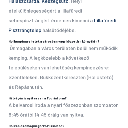
Halászcsárda
,
Keszegsütő
. Helyi
ételkülönlegességért a lillafüredi
sebespisztrángért érdemes kimenni a
Lillafüredi
Pisztrángtelep
halsütödéjébe.
Hol kempingezhetek a városban vagy közvetlen környékén?
Önmagában a város területén belül nem működik
kemping. A legközelebb a következő
településeken van lehetőség kempingezésre:
Szentléleken, Bükkszentkereszten (Hollóstető)
és Répáshután.
Hétvégén is nyitva van a Tourinform?
A belvárosi iroda a nyári főszezonban szombaton
8:45 órától 14:45 óráig van nyitva.
Hol van csomagmegőrző Miskolcon?