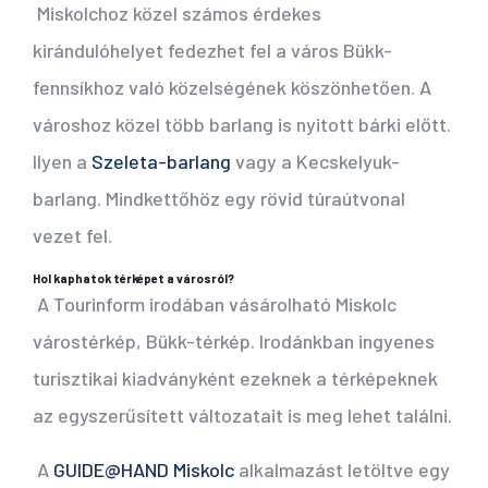
Miskolchoz közel számos érdekes
kirándulóhelyet fedezhet fel a város Bükk-
fennsíkhoz való közelségének köszönhetően. A
városhoz közel több barlang is nyitott bárki előtt.
Ilyen a
Szeleta-barlang
vagy a Kecskelyuk-
barlang. Mindkettőhöz egy rövid túraútvonal
vezet fel.
Hol kaphatok térképet a városról?
A Tourinform irodában vásárolható Miskolc
várostérkép, Bükk-térkép. Irodánkban ingyenes
turisztikai kiadványként ezeknek a térképeknek
az egyszerűsített változatait is meg lehet találni.
A
GUIDE@HAND Miskolc
alkalmazást letöltve egy