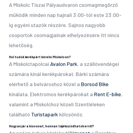
A Miskolc Tiszai Pályaudvaron csomagmegőrző
működik minden nap hajnali 3:00-tól este 23:00-
ig egyéni utazók részére. Sajnos nagyobb
csoportok csomagjainak elhelyezésére itt nincs
lehetőség.
Hol tudok kerékpárt bérelni Miskolcon?
A Miskolctapolcai
A
valon Park
, a szállóvendégei
számára kínál kerékpárokat. Bárki számára
elérhető a belvároshoz közel a
Borsod Bike
kínálata. Elektromos kerékpárokat a
Rent E-bike
,
valamint a Miskolchoz közeli Szentléleken
található
Turistapark
kölcsönöz.
Hogyan jár a kisvonat, honnan tájékozódhatok erről?
Az egész évben közlekedő
kisvonat
a Dorottya