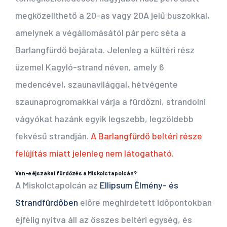
megközelíthető a 20-as vagy 20A jelű buszokkal,
amelynek a végállomásától pár perc séta a
Barlangfürdő bejárata. Jelenleg a kültéri rész
üzemel Kagyló-strand néven, amely 6
medencével, szaunavilággal, hétvégente
szaunaprogromakkal várja a fürdőzni, strandolni
vágyókat hazánk egyik legszebb, legzöldebb
fekvésű strandján.
A Barlangfürdő beltéri része
felújítás miatt jelenleg nem látogatható.
Van-e éjszakai fürdőzés a Miskolctapolcán?
A Miskolctapolcán az
Ellipsum Élmény- és
Strandfürdőben
előre meghirdetett időpontokban
éjfélig nyitva áll az összes beltéri egység, és