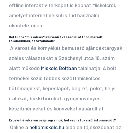
offline interaktív térképet is kaphat Miskolcról,
amelyet internet nélkül is tud használni
okostelefonon.
Hol tudok "miskolcos" szuvenírt vásárolni otthon maradt
rokonaimnak, barátaimnak?
A várost és környékét bemutató ajándéktárgyak
széles választékát a Széchenyi utca 16. szám
alatt működő
Miskolc Boltban
találhatja. A bolt
termékei közül többek között miskolcos
hűtőmágnest, képeslapot, bögrét, pólót, helyi
italokat, bükki borokat, gyógynövényes
készítményeket és könyveket vásárolhat.
Érdekelnének a városi programok, hol kaphatok erről információt?
Online a
hellomiskolc.hu
oldalon tájékozódhat az