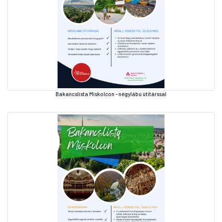
Bakancslista Miskolcon - négylábú útitárssal