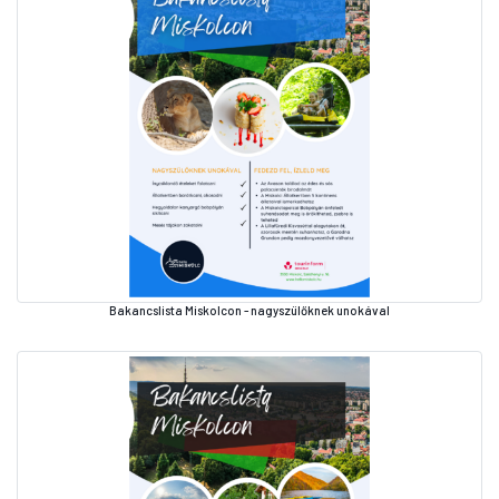
Bakancslista Miskolcon - nagyszülőknek unokával