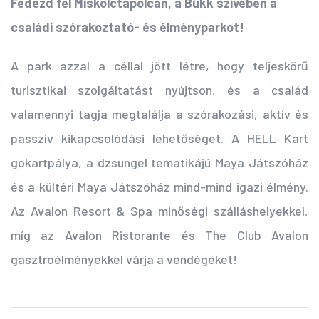
Fedezd fel Miskolctapolcán, a Bükk szívében a
családi szórakoztató- és élményparkot!
A park azzal a céllal jött létre, hogy teljeskörű
turisztikai szolgáltatást nyújtson, és a család
valamennyi tagja megtalálja a szórakozási, aktív és
passzív kikapcsolódási lehetőséget. A HELL Kart
gokartpálya, a dzsungel tematikájú Maya Játszóház
és a kültéri Maya Játszóház mind-mind igazi élmény.
Az Avalon Resort & Spa minőségi szálláshelyekkel,
míg az Avalon Ristorante és The Club Avalon
gasztroélményekkel várja a vendégeket!