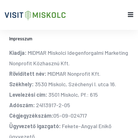
Impresszum
Kiadja:
MIDMAR Miskolci Idegenforgalmi Marketing
Nonprofit Közhasznú Kft.
Rövidített név:
MIDMAR Nonprofit Kft.
Székhely:
3530 Miskolc, Széchenyi I. utca 16.
Levelezési cím:
3501 Miskolc, Pf.: 615
Adószám:
24113917-2-05
Cégjegyzékszám:
05-09-024717
Ügyvezető igazgató:
Fekete-Angyal Enikő
ügyvezető