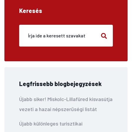
Keresés
Legfrissebb blogbejegyzések
Újabb siker! Miskolc-Lillafüred kisvasútja
vezeti a hazai népszerűségi listát
Újabb különleges turisztikai