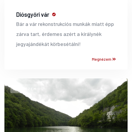
Diósgyőri vár
Bár a vár rekonstrukciós munkák miatt épp
zárva tart, érdemes azért a királynék
jegyajándékát körbesétálni!
Megnézem
MEGNÉZEM