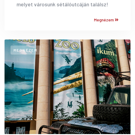
melyet városunk sétálóutcáján találsz!
Megnézem
MEGNÉZEM