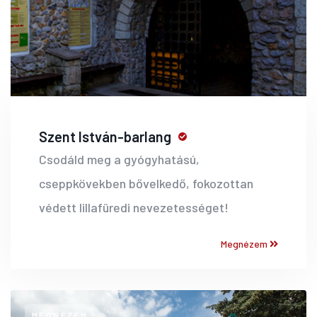
Szent István-barlang
Csodáld meg a gyógyhatású,
cseppkövekben bővelkedő, fokozottan
védett lillafüredi nevezetességet!
Megnézem
MEGNÉZEM