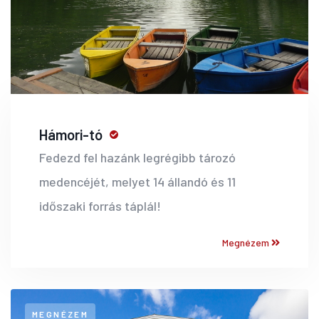
Hámori-tó
Fedezd fel hazánk legrégibb tározó
medencéjét, melyet 14 állandó és 11
időszaki forrás táplál!
Megnézem
MEGNÉZEM