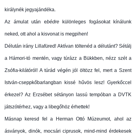
királynék jegyajándéka.
Az ámulat után e
bédre
különleges fogásokat kínálunk
neked, ott ahol a kisvonat is megpihen!
Délután irány Lillafüred!
Aktívan töltenéd a délutánt? Sétálj
a Hámori-tó mentén, vagy túrázz a Bükkben, nézz szét a
Zsófia-kilátóról! A túrád végén jól öltözz fel, mert a Szent
István-cseppkőbarlangban kissé hűvös lesz! Gyerkőccel
érkezel? Az Erzsébet sétányon lassú tempóban a DVTK
játszótérhez, vagy a libegőhöz érhettek!
Másnap keresd fel a Herman Ottó Múzeumot, ahol az
ásványok, dinók, mocsári ciprusok, mind-mind érdekesek