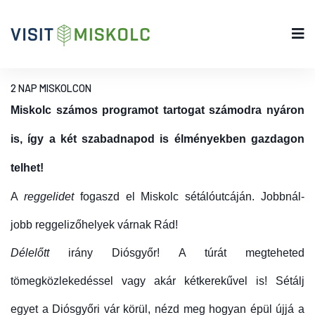
2 NAP MISKOLCON
Miskolc számos programot tartogat számodra nyáron
is, így a két szabadnapod is élményekben gazdagon
telhet!
A
reggelidet
fogaszd el Miskolc sétálóutcáján. Jobbnál-
jobb reggelizőhelyek várnak Rád!
Délelőtt
irány Diósgyőr! A túrát megteheted
tömegközlekedéssel vagy akár kétkerekűvel is! S
étálj
egyet a Diósgyőri vár körül, nézd meg hogyan épül újjá a