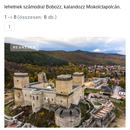
lehetnek számodra! Bobozz, kalandozz Miskolctapolcán.
1
->
6
(összesen:
6
db.)
1
MEGNÉZEM