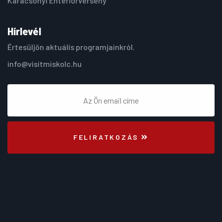
Karácsonyi Enteriőrverseny
Hírlevél
Értesüljön aktuális programjainkról.
info@visitmiskolc.hu
FELIRATKOZÁS