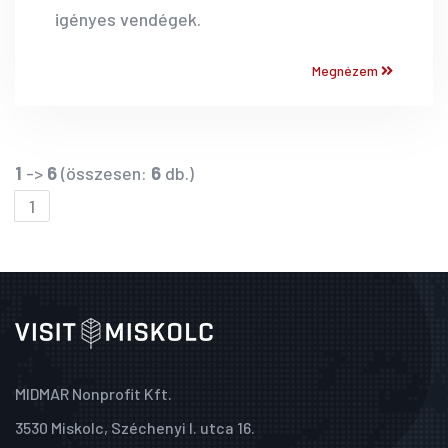
igényes vendégek.
Megnézem
1
->
6
(összesen:
6
db.)
1
MIDMAR Nonprofit Kft.
3530 Miskolc, Széchenyi I. utca 16.