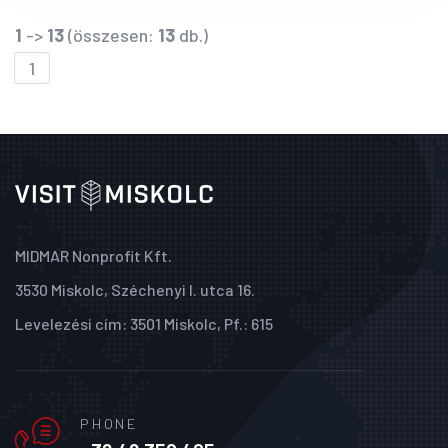
1
->
13
(összesen:
13
db.)
1
MIDMAR Nonprofit Kft.
3530 Miskolc, Széchenyi I. utca 16.
Levelezési cím: 3501 Miskolc, Pf.: 615
PHONE