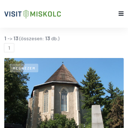
1
->
13
(összesen:
13
db.)
1
MEGNÉZEM