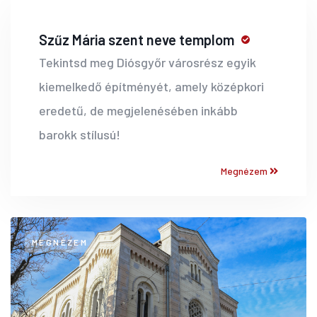
Szűz Mária szent neve templom
Tekintsd meg Diósgyőr városrész egyik
kiemelkedő építményét, amely középkori
eredetű, de megjelenésében inkább
barokk stílusú!
Megnézem
MEGNÉZEM