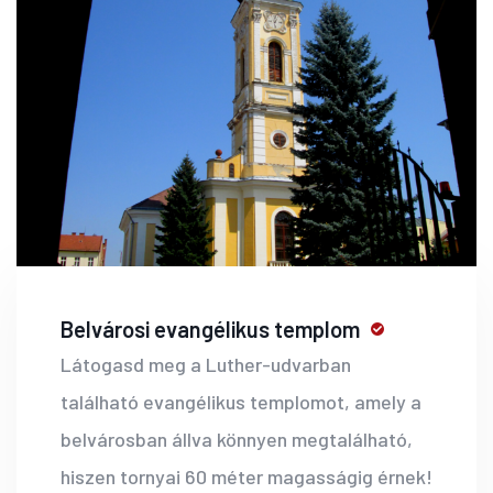
Belvárosi evangélikus templom
Látogasd meg a Luther-udvarban
található evangélikus templomot, amely a
belvárosban állva könnyen megtalálható,
hiszen tornyai 60 méter magasságig érnek!