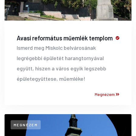
Avasi református műemlék templom
Ismerd meg Miskolc belvárosának
legrégebbi épületét harangtornyával
együtt, hiszen a város egyik legszebb
épületegyüttese, műemléke!
Megnézem
MEGNÉZEM