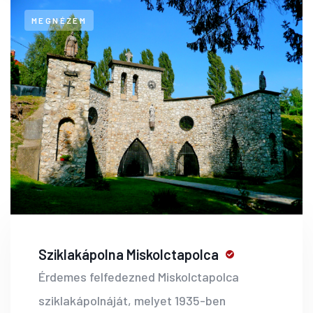
MEGNÉZEM
Sziklakápolna Miskolctapolca
Érdemes felfedezned Miskolctapolca
sziklakápolnáját, melyet 1935-ben