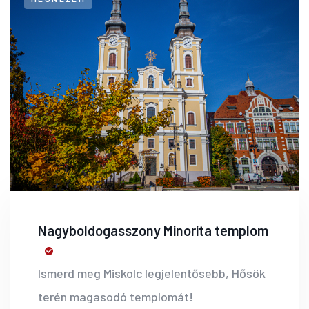
Nagyboldogasszony Minorita templom
Ismerd meg Miskolc legjelentősebb, Hősök
terén magasodó templomát!