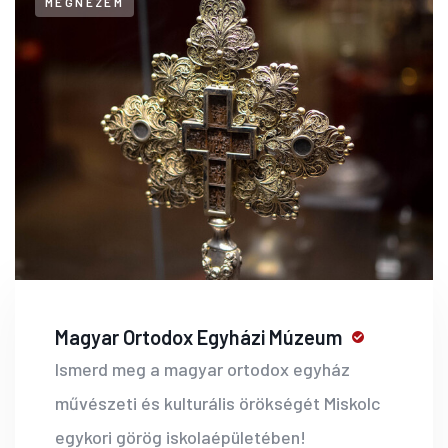
MEGNÉZEM
Magyar Ortodox Egyházi Múzeum
Ismerd meg a magyar ortodox egyház
művészeti és kulturális örökségét Miskolc
egykori görög iskolaépületében!