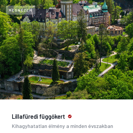
MEGNÉZEM
Lillafüredi függőkert
Kihagyhatatlan élmény a minden évszakban