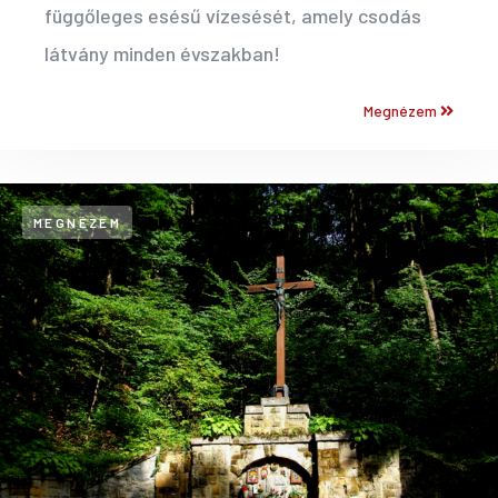
függőleges esésű vízesését, amely csodás
látvány minden évszakban!
Megnézem
MEGNÉZEM