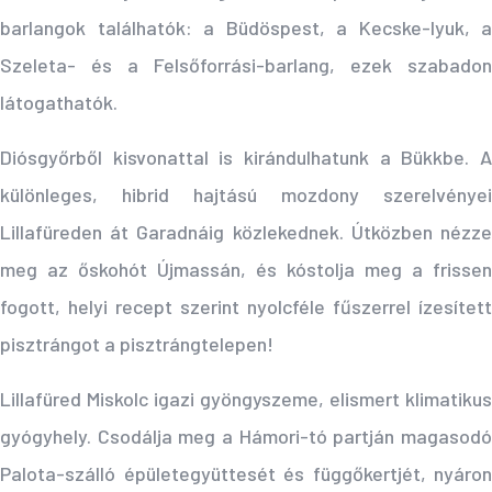
barlangok találhatók: a Büdöspest, a Kecske-lyuk, a
Szeleta- és a Felsőforrási-barlang, ezek szabadon
látogathatók.
Diósgyőrből kisvonattal is kirándulhatunk a Bükkbe. A
különleges, hibrid hajtású mozdony szerelvényei
Lillafüreden át Garadnáig közlekednek. Útközben nézze
meg az őskohót Újmassán, és kóstolja meg a frissen
fogott, helyi recept szerint nyolcféle fűszerrel ízesített
pisztrángot a pisztrángtelepen!
Lillafüred Miskolc igazi gyöngyszeme, elismert klimatikus
gyógyhely. Csodálja meg a Hámori-tó partján magasodó
Palota-szálló épületegyüttesét és függőkertjét, nyáron