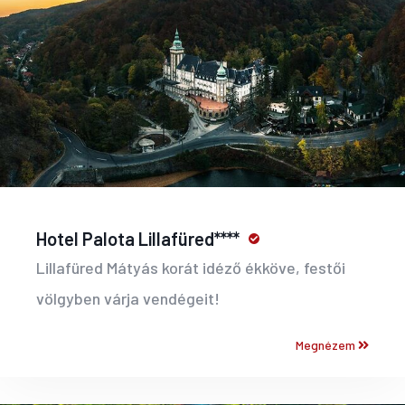
Hotel Palota Lillafüred****
Lillafüred Mátyás korát idéző ékköve, festői
völgyben várja vendégeit!
Megnézem