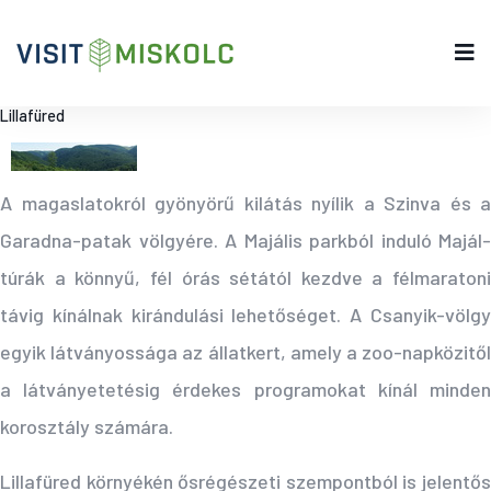
Lillafüred
A magaslatokról gyönyörű kilátás nyílik a Szinva és a
Garadna-patak völgyére. A Majális parkból induló Majál-
túrák a könnyű, fél órás sétától kezdve a félmaratoni
távig kínálnak kirándulási lehetőséget. A Csanyik-völgy
egyik látványossága az állatkert, amely a zoo-napközitől
a látványetetésig érdekes programokat kínál minden
korosztály számára.
Lillafüred környékén ősrégészeti szempontból is jelentős