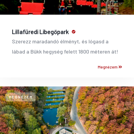
Lillafüredi Libegőpark
Szerezz maradandó élményt, és lógasd a
lábad a Bükk hegység felett 1800 méteren át!
Megnézem
MEGNÉZEM