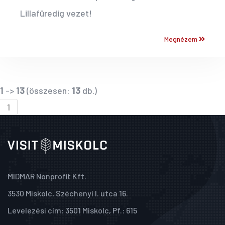
Lillafüredig vezet!
Megnézem
1
->
13
(összesen:
13
db.)
1
MIDMAR Nonprofit Kft.
3530 Miskolc, Széchenyi I. utca 16.
Levelezési cím: 3501 Miskolc, Pf.: 615