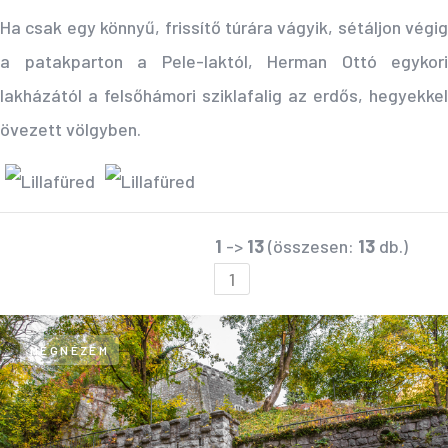
Ha csak egy könnyű, frissítő túrára vágyik, sétáljon végig
a patakparton a Pele-laktól, Herman Ottó egykori
lakházától a felsőhámori sziklafalig az erdős, hegyekkel
övezett völgyben.
1
->
13
(összesen:
13
db.)
1
MEGNÉZEM