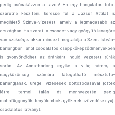
pedig csónakázzon a tavon! Ha egy hangulatos fotót
szeretne készíteni, keresse fel a József Attilát is
megihlető Szinva-vízesést, amely a legmagasabb az
országban. Ha szereti a csöndet vagy gyógyító levegőre
van szüksége, akkor mindezt megtalálja a Szent István-
barlangban, ahol csodálatos cseppkőképződményekben
is gyönyörködhet az óránként induló vezetett túrák
során! Az Anna-barlang egyike a világ három, a
nagyközönség számára látogatható mésztufa-
barlangjának, üregei vízesések boltozódásával jöttek
létre, termei falán és mennyezetén pedig
mohafüggönyök, fenyőlombok, gyökerek szövedéke nyújt
csodálatos látványt.