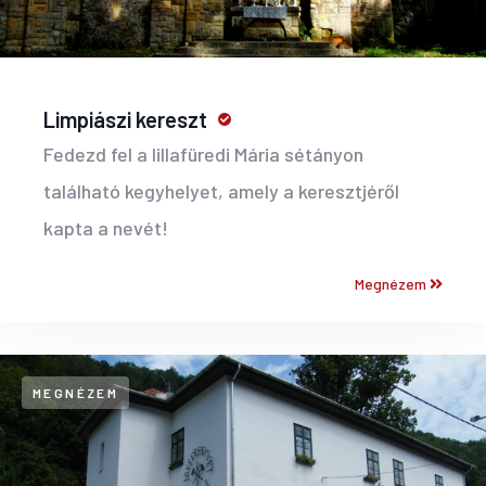
Limpiászi kereszt
Fedezd fel a lillafüredi Mária sétányon
található kegyhelyet, amely a keresztjéről
kapta a nevét!
Megnézem
MEGNÉZEM