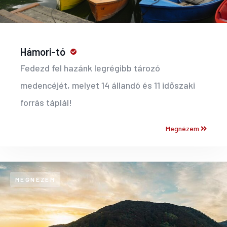
Hámori-tó
Fedezd fel hazánk legrégibb tározó
medencéjét, melyet 14 állandó és 11 időszaki
forrás táplál!
Megnézem
MEGNÉZEM