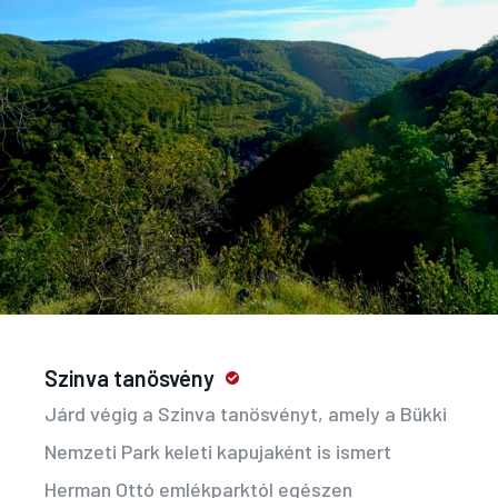
Szinva tanösvény
Járd végig a Szinva tanösvényt, amely a Bükki
Nemzeti Park keleti kapujaként is ismert
Herman Ottó emlékparktól egészen