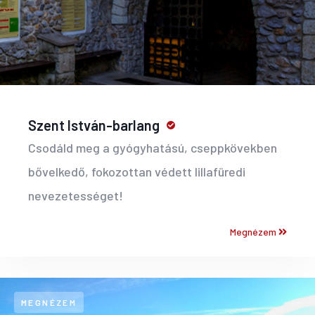
Szent István-barlang
Csodáld meg a gyógyhatású, cseppkövekben
bővelkedő, fokozottan védett lillafüredi
nevezetességet!
Megnézem
MEGNÉZEM