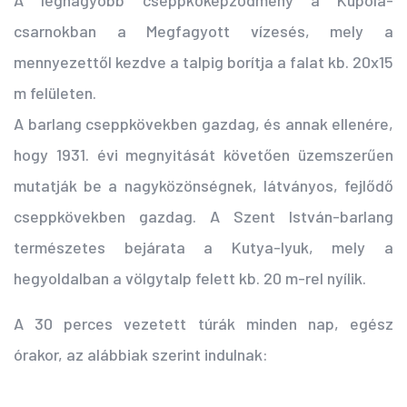
A legnagyobb cseppkőképződmény a Kupola-
csarnokban a Megfagyott vízesés, mely a
mennyezettől kezdve a talpig borítja a falat kb. 20x15
m felületen.
A barlang cseppkövekben gazdag, és annak ellenére,
hogy 1931. évi megnyitását követően üzemszerűen
mutatják be a nagyközönségnek, látványos, fejlődő
cseppkövekben gazdag. A Szent István-barlang
természetes bejárata a Kutya-lyuk, mely a
hegyoldalban a völgytalp felett kb. 20 m-rel nyílik.
A 30 perces vezetett túrák minden nap, egész
órakor, az alábbiak szerint indulnak: