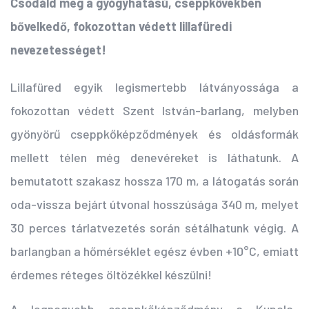
Csodáld meg a gyógyhatású, cseppkövekben
bővelkedő, fokozottan védett lillafüredi
nevezetességet!
Lillafüred egyik legismertebb látványossága a
fokozottan védett Szent István-barlang, melyben
gyönyörű cseppkőképződmények és oldásformák
mellett télen még denevéreket is láthatunk. A
bemutatott szakasz hossza 170 m, a látogatás során
oda-vissza bejárt útvonal hosszúsága 340 m, melyet
30 perces tárlatvezetés során sétálhatunk végig. A
barlangban a hőmérséklet egész évben +10°C, emiatt
érdemes réteges öltözékkel készülni!