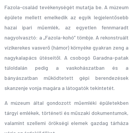
Fazola-család tevékenységét mutatja be. A múzeum
épülete mellett emelkedik az egyik legjelentősebb
hazai ipari műemlék, az egyetlen fennmaradt
nagyolvasztó: a „Fazola-kohó” tömbje. A rekonstruált
vízikerekes vasverő (hámor) környéke gyakran zeng a
nagykalapács ütéseitől. A csobogó Garadna-patak
túloldalán pedig a vaskohászatban és a
bányászatban működtetett gépi berendezések
skanzenje vonja magára a látogatók tekintetét.
A múzeum által gondozott műemléki épületekben
tárgyi emlékek, történeti és műszaki dokumentumok,
valamint szellemi örökségi elemek gazdag tárháza