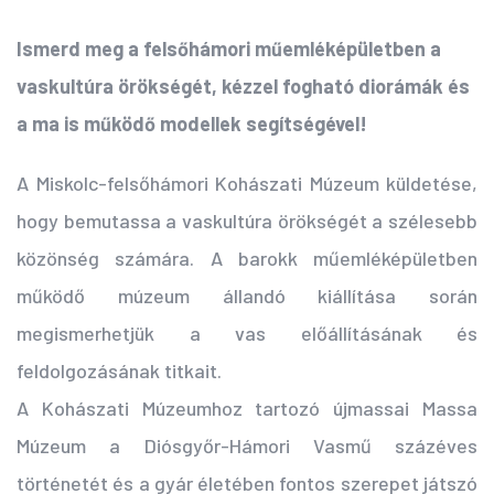
Ismerd meg a felsőhámori műemléképületben a
vaskultúra örökségét, kézzel fogható diorámák és
a ma is működő modellek segítségével!
A Miskolc-felsőhámori Kohászati Múzeum küldetése,
hogy bemutassa a vaskultúra örökségét a szélesebb
közönség számára. A barokk műemléképületben
működő múzeum állandó kiállítása során
megismerhetjük a vas előállításának és
feldolgozásának titkait.
A Kohászati Múzeumhoz tartozó újmassai Massa
Múzeum a Diósgyőr-Hámori Vasmű százéves
történetét és a gyár életében fontos szerepet játszó