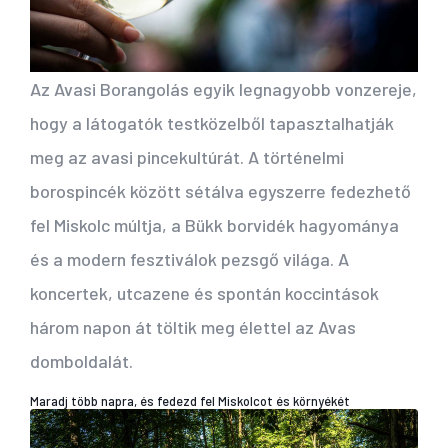
Az Avasi Borangolás egyik legnagyobb vonzereje,
hogy a látogatók testközelből tapasztalhatják
meg az avasi pincekultúrát. A történelmi
borospincék között sétálva egyszerre fedezhető
fel Miskolc múltja, a Bükk borvidék hagyománya
és a modern fesztiválok pezsgő világa. A
koncertek, utcazene és spontán koccintások
három napon át töltik meg élettel az Avas
domboldalát.
Maradj több napra, és fedezd fel Miskolcot és környékét