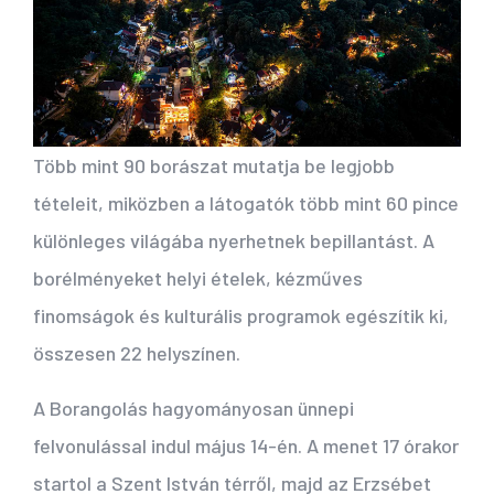
Több mint 90 borászat mutatja be legjobb
tételeit, miközben a látogatók több mint 60 pince
különleges világába nyerhetnek bepillantást. A
borélményeket helyi ételek, kézműves
finomságok és kulturális programok egészítik ki,
összesen 22 helyszínen.
A Borangolás hagyományosan ünnepi
felvonulással indul május 14-én. A menet 17 órakor
startol a Szent István térről, majd az Erzsébet