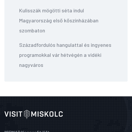
Kulisszák mögötti séta indul
Magyarország első kőszínházában
szombaton
Századfordulós hangulattal és ingyenes
programokkal vár hétvégén a vidéki
nagyváros