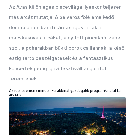
Az Avas különleges pincevilága ilyenkor teljesen
más arcát mutatja. A belváros fölé emelkedő
domboldalon baráti társaságok járják a
macskaköves utcákat, a nyitott pincékből zene
szól, a poharakban bükki borok csillannak, a késő
estig tartó beszélgetések és a fantasztikus
koncertek pedig igazi fesztiválhangulatot
teremtenek.
Az idei esemény minden korábbinál gazdagabb programkínálattal
érkezik