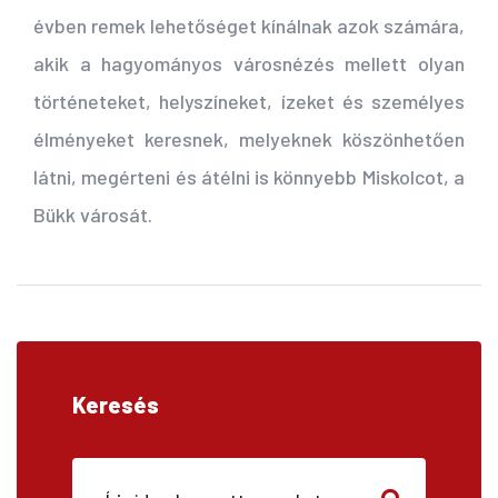
évben remek lehetőséget kínálnak azok számára,
akik a hagyományos városnézés mellett olyan
történeteket, helyszíneket, ízeket és személyes
élményeket keresnek, melyeknek köszönhetően
látni, megérteni és átélni is könnyebb Miskolcot, a
Bükk városát.
Keresés