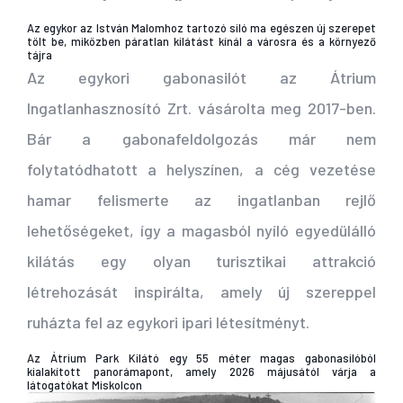
Az egykor az István Malomhoz tartozó siló ma egészen új szerepet
tölt be, miközben páratlan kilátást kínál a városra és a környező
tájra
Az egykori gabonasilót az Átrium
Ingatlanhasznosító Zrt. vásárolta meg 2017-ben.
Bár a gabonafeldolgozás már nem
folytatódhatott a helyszínen, a cég vezetése
hamar felismerte az ingatlanban rejlő
lehetőségeket, így a magasból nyíló egyedülálló
kilátás egy olyan turisztikai attrakció
létrehozását inspirálta, amely új szereppel
ruházta fel az egykori ipari létesítményt.
Az Átrium Park Kilátó egy 55 méter magas gabonasilóból
kialakított panorámapont, amely 2026 májusától várja a
látogatókat Miskolcon