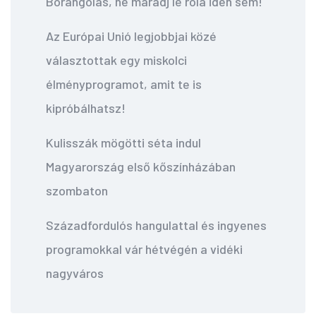
Borangolás, ne maradj le róla idén sem!
Az Európai Unió legjobbjai közé
választottak egy miskolci
élményprogramot, amit te is
kipróbálhatsz!
Kulisszák mögötti séta indul
Magyarország első kőszínházában
szombaton
Századfordulós hangulattal és ingyenes
programokkal vár hétvégén a vidéki
nagyváros