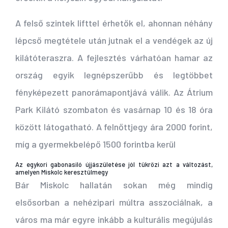
A felső szintek lifttel érhetők el, ahonnan néhány
lépcső megtétele után jutnak el a vendégek az új
kilátóteraszra. A fejlesztés várhatóan hamar az
ország egyik legnépszerűbb és legtöbbet
fényképezett panorámapontjává válik.
Az Átrium
Park Kilátó szombaton és vasárnap 10 és 18 óra
között látogatható. A felnőttjegy ára 2000 forint,
míg a gyermekbelépő 1500 forintba kerül
Az egykori gabonasiló újjászületése jól tükrözi azt a változást,
amelyen Miskolc keresztülmegy
Bár Miskolc hallatán sokan még mindig
elsősorban a nehézipari múltra asszociálnak, a
város ma már egyre inkább a kulturális megújulás