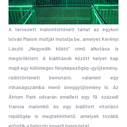
A tervezett malomtörténeti tárlat az egykori
István Malom múltját mutatja be, amelyet Kerényi
László „Negyedik kilátó” című alkotása is
megörökített. A kiállítások között helyet kap
majd egy különleges fényképezőgép-gyűjtemény,
rádiótörténeti bemutató, valamint egy
ritkaságszámba menő üveggyűjtemény is. Az
Átrium Park udvarán emellett egy 19. századi
francia malomkő és egy kiállított vitorlázó
repülőgép is megtekinthető, amelyek tovább
erősítik a helyszín egyedi hangulatát.