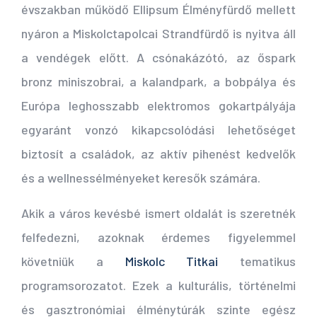
évszakban működő Ellipsum Élményfürdő mellett
nyáron a Miskolctapolcai Strandfürdő is nyitva áll
a vendégek előtt. A csónakázótó, az őspark
bronz miniszobrai, a kalandpark, a bobpálya és
Európa leghosszabb elektromos gokartpályája
egyaránt vonzó kikapcsolódási lehetőséget
biztosít a családok, az aktív pihenést kedvelők
és a wellnessélményeket keresők számára.
Akik a város kevésbé ismert oldalát is szeretnék
felfedezni, azoknak érdemes figyelemmel
követniük a
Miskolc Titkai
tematikus
programsorozatot. Ezek a kulturális, történelmi
és gasztronómiai élménytúrák szinte egész