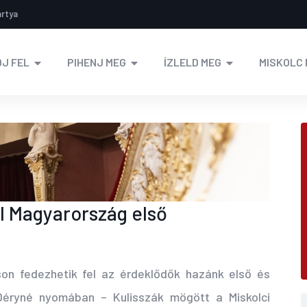
ártya
J FEL
PIHENJ MEG
ÍZLELD MEG
MISKOLC 
ul Magyarország első
on fedezhetik fel az érdeklődők hazánk első és
Déryné nyomában – Kulisszák mögött a Miskolci