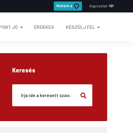
Nekem a
Kapcsolat
PONT JÓ
ÉRDEKES
KÉSZÜLJ FEL
Keresés