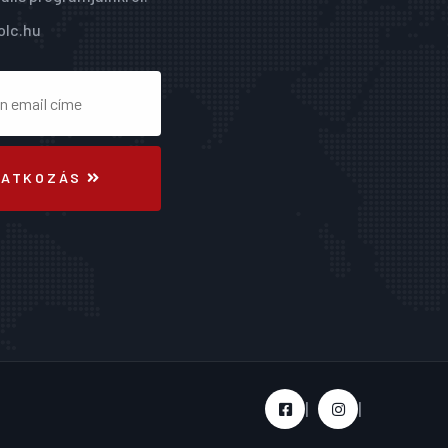
olc.hu
RATKOZÁS
|
|