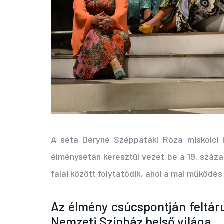
A séta Déryné Széppataki Róza miskolci 
élménysétán keresztül vezet be a 19. száza
falai között folytatódik, ahol a mai működés
Az élmény csúcspontján feltáru
Nemzeti Színház belső világa