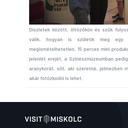
Díszletek között, öltözőkön és szűk foly
válik, hogyan is születik meg egy
megismételhetetlen, 15 perces mini produk
jelenlét erejét, a Színészmúzeumban pedig
aranykorát, sőt, aki szeretné, jelmezben m
akár fotózkodni is lehet.