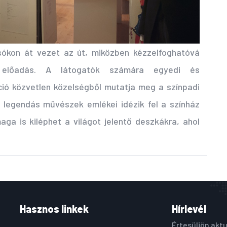
osókon át vezet az út, miközben kézzelfoghatóvá
 előadás. A látogatók számára egyedi és
ció közvetlen közelségből mutatja meg a színpadi
 legendás művészek emlékei idézik fel a színház
aga is kiléphet a világot jelentő deszkákra, ahol
Hasznos linkek
Hírlevél
Értesüljön aktu