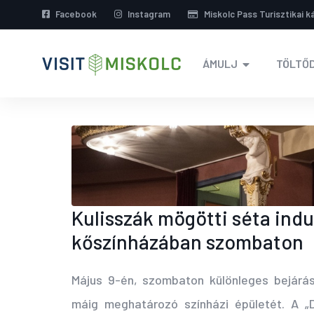
Facebook
Instagram
Miskolc Pass Turisztikai k
ÁMULJ
TÖLTŐD
Kulisszák mögötti séta ind
kőszínházában szombaton
Május 9-én, szombaton különleges bejárás
máig meghatározó színházi épületét.
A „