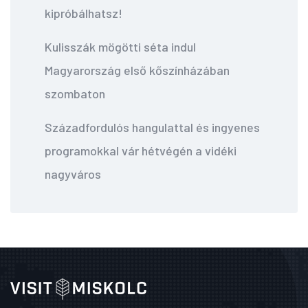
kipróbálhatsz!
Kulisszák mögötti séta indul
Magyarország első kőszínházában
szombaton
Századfordulós hangulattal és ingyenes
programokkal vár hétvégén a vidéki
nagyváros