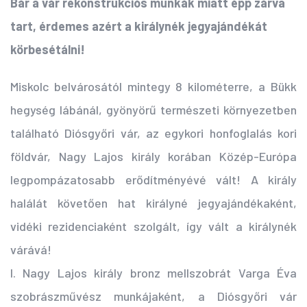
Bár a vár rekonstrukciós munkák miatt épp zárva
tart, érdemes azért a királynék jegyajándékát
körbesétálni!
Miskolc belvárosától mintegy 8 kilométerre, a Bükk
hegység lábánál, gyönyörű természeti környezetben
található Diósgyőri vár, az egykori honfoglalás kori
földvár, Nagy Lajos király korában Közép-Európa
legpompázatosabb erődítményévé vált! A király
halálát követően hat királyné jegyajándékaként,
vidéki rezidenciaként szolgált, így vált a királynék
várává!
I. Nagy Lajos király bronz mellszobrát Varga Éva
szobrászművész munkájaként, a Diósgyőri vár