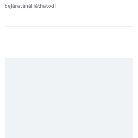
bejáratánál láthatod!