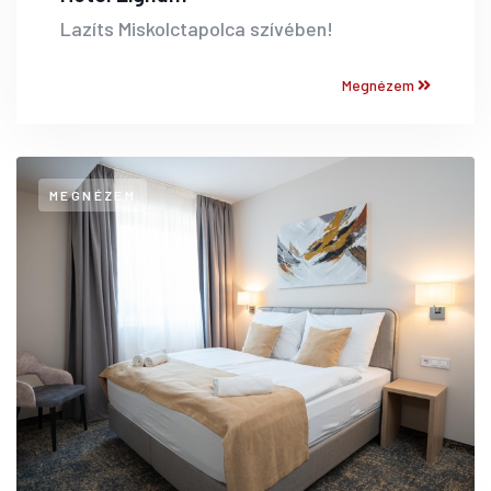
Lazíts Miskolctapolca szívében!
Megnézem
MEGNÉZEM