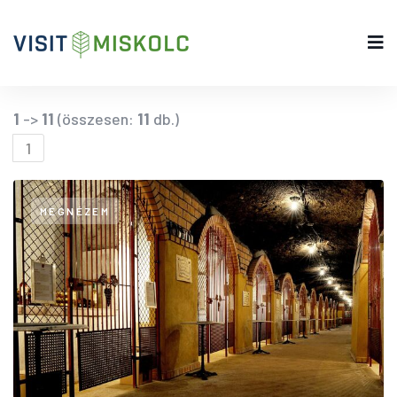
1
->
11
(összesen:
11
db.)
1
MEGNÉZEM