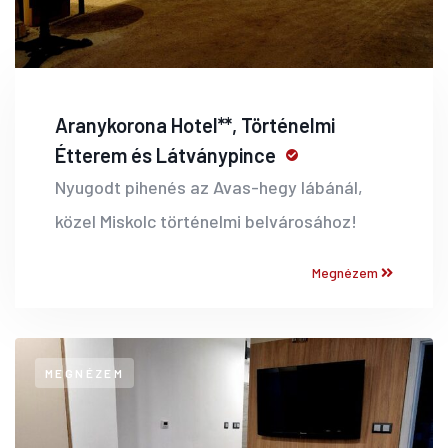
Aranykorona Hotel**, Történelmi
Étterem és Látványpince
Nyugodt pihenés az Avas-hegy lábánál,
közel Miskolc történelmi belvárosához!
Megnézem
MEGNÉZEM