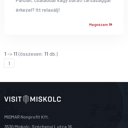
Párban, családdal vagy baráti társasággal
érkezel? Itt relaxálj!
Megnézem
1
->
11
(összesen:
11
db.)
1
MIDMAR Nonprofit Kft.
3530 Miskolc, Széchenyi I. utca 16.