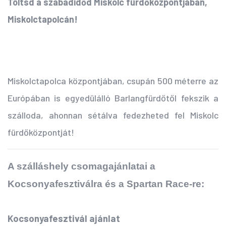
Töltsd a szabadidőd Miskolc fürdőközpontjában,
Miskolctapolcán!
Miskolctapolca központjában, csupán 500 méterre az
Európában is egyedülálló Barlangfürdőtől fekszik a
szálloda, ahonnan sétálva fedezheted fel Miskolc
fürdőközpontját!
A szálláshely csomagajánlatai a
Kocsonyafesztiválra és a Spartan Race-re:
Kocsonyafesztivál ajánlat