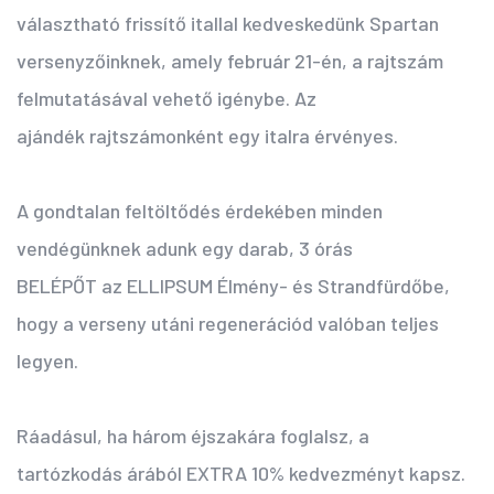
választható frissítő itallal kedveskedünk Spartan
versenyzőinknek, amely február 21-én, a rajtszám
felmutatásával vehető igénybe. Az
ajándék rajtszámonként egy italra érvényes.
A gondtalan feltöltődés érdekében minden
vendégünknek adunk egy darab, 3 órás
BELÉPŐT az ELLIPSUM Élmény- és Strandfürdőbe,
hogy a verseny utáni regenerációd valóban teljes
legyen.
Ráadásul, ha három éjszakára foglalsz, a
tartózkodás árából EXTRA 10% kedvezményt kapsz.