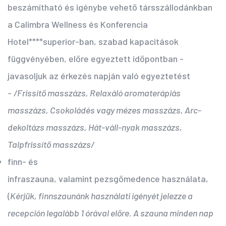
beszámítható és igénybe vehető társszállodánkban
a Calimbra Wellness és Konferencia
Hotel****superior-ban, szabad kapacitások
függvényében, előre egyeztett időpontban -
javasoljuk az érkezés napján való egyeztetést
-
/Frissítő masszázs, Relaxáló aromaterápiás
masszázs, Csokoládés vagy mézes masszázs, Arc-
dekoltázs masszázs, Hát-váll-nyak masszázs,
Talpfrissítő masszázs/
finn- és
infraszauna, valamint pezsgőmedence használata,
(
Kérjük, finnszaunánk használati igényét jelezze a
recepción legalább 1 órával előre. A szauna minden nap