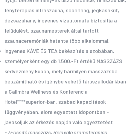
nyújt: beltéri élmény-és úszómedence, finnszaunák,
fényterápiás infraszauna, sóbarlang, jégkásakút,
dézsazuhany, ingyenes vízautomata biztosítja a
felüdülést, szaunamesterek által tartott
szaunaceremóniák hetente több alkalommal.
ingyenes KÁVÉ ÉS TEA bekészítés a szobában,
személyenként egy db 1.500.-Ft értékű MASSZÁZS
kedvezmény kupon, mely bármilyen masszázsba
beszámítható és igénybe vehető társszállodánkban
a Calimbra Wellness és Konferencia
Hotel****superior-ban, szabad kapacitások
függvényében, előre egyeztett időpontban -
javasoljuk az érkezés napján való egyeztetést
-
/Frissítő masszázs, Relaxáló aromaterápiás