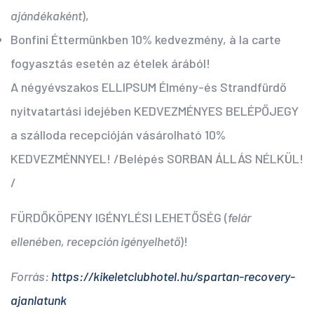
ajándékaként
),
Bonfini Éttermünkben 10% kedvezmény, à la carte
fogyasztás esetén az ételek árából!
A négyévszakos ELLIPSUM Élmény-és Strandfürdő
nyitvatartási idejében KEDVEZMÉNYES BELÉPŐJEGY
a szálloda recepcióján vásárolható 10%
KEDVEZMÉNNYEL! /Belépés SORBAN ÁLLÁS NÉLKÜL!
/
FÜRDŐKÖPENY IGÉNYLÉSI LEHETŐSÉG (
felár
ellenében, recepción igényelhető
)!
Forrás:
https://kikeletclubhotel.hu/spartan-recovery-
ajanlatunk