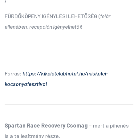
/
FÜRDŐKÖPENY IGÉNYLÉSI LEHETŐSÉG (
felár
ellenében, recepción igényelhető
)!
Forrás:
https://kikeletclubhotel.hu/miskolci-
kocsonyafesztival
Spartan Race Recovery Csomag
– mert a pihenés
is a teljesítmény része.