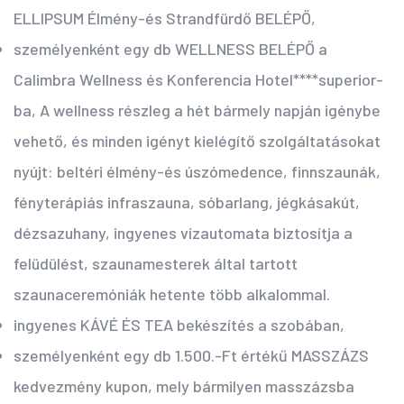
ELLIPSUM Élmény-és Strandfürdő BELÉPŐ,
személyenként egy db WELLNESS BELÉPŐ a
Calimbra Wellness és Konferencia Hotel****superior-
ba, A wellness részleg a hét bármely napján igénybe
vehető, és minden igényt kielégítő szolgáltatásokat
nyújt: beltéri élmény-és úszómedence, finnszaunák,
fényterápiás infraszauna, sóbarlang, jégkásakút,
dézsazuhany, ingyenes vízautomata biztosítja a
felüdülést, szaunamesterek által tartott
szaunaceremóniák hetente több alkalommal.
ingyenes KÁVÉ ÉS TEA bekészítés a szobában,
személyenként egy db 1.500.-Ft értékű MASSZÁZS
kedvezmény kupon, mely bármilyen masszázsba