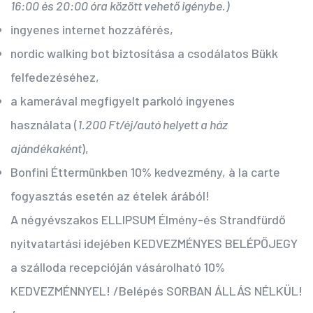
16:00 és 20:00 óra között vehető igénybe.)
ingyenes internet hozzáférés,
nordic walking bot biztosítása a csodálatos Bükk
felfedezéséhez,
a kamerával megfigyelt parkoló ingyenes
használata (
1.200 Ft/éj/autó helyett a ház
ajándékaként
),
Bonfini Éttermünkben 10% kedvezmény, à la carte
fogyasztás esetén az ételek árából!
A négyévszakos ELLIPSUM Élmény-és Strandfürdő
nyitvatartási idejében KEDVEZMÉNYES BELÉPŐJEGY
a szálloda recepcióján vásárolható 10%
KEDVEZMÉNNYEL! /Belépés SORBAN ÁLLÁS NÉLKÜL!