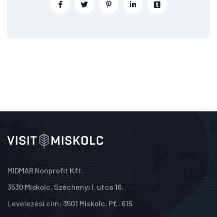
MIDMAR Nonprofit Kft.
3530 Miskolc, Széchenyi I. utca 16.
Levelezési cím: 3501 Miskolc, Pf.: 615