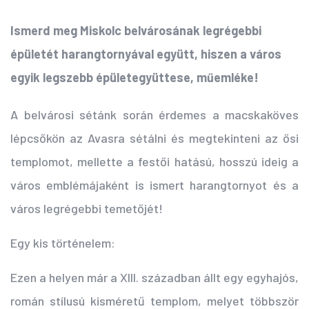
Ismerd meg Miskolc belvárosának legrégebbi
épületét harangtornyával együtt, hiszen a város
egyik legszebb épületegyüttese, műemléke!
A belvárosi sétánk során érdemes a macskaköves
lépcsőkön az Avasra sétálni és megtekinteni az ősi
templomot, mellette a festői hatású, hosszú ideig a
város emblémájaként is ismert harangtornyot és a
város legrégebbi temetőjét!
Egy kis történelem:
Ezen a helyen már a XIII. században állt egy egyhajós,
román stílusú kisméretű templom, melyet többször