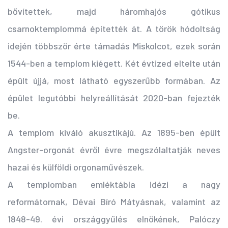
bővítettek, majd háromhajós gótikus
csarnoktemplommá építették át. A török hódoltság
idején többször érte támadás Miskolcot, ezek során
1544-ben a templom kiégett. Két évtized eltelte után
épült újjá, most látható egyszerűbb formában. Az
épület legutóbbi helyreállítását 2020-ban fejezték
be.
A templom kiváló akusztikájú. Az 1895-ben épült
Angster-orgonát évről évre megszólaltatják neves
hazai és külföldi orgonaművészek.
A templomban emléktábla idézi a nagy
reformátornak, Dévai Bíró Mátyásnak, valamint az
1848-49. évi országgyűlés elnökének, Palóczy