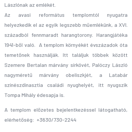
Lászlónak az emlékét.
Az avasi református templomtól nyugatra
helyezkedik el az egyik legszebb műemlékünk, a XVI.
századból fennmaradt harangtorony. Harangjátéka
1941-ből való. A templom környékét évszázadok óta
temetőnek használják. Itt találjuk többek között
Szemere Bertalan márvány sírkövét, Palóczy László
nagyméretű márvány obeliszkjét, a Latabár
színészdinasztia családi nyughelyét, itt nyugszik
Tompa Mihály édesapja is.
A templom előzetes bejelentkezéssel látogatható,
elérhetőség: +3630/730-2244