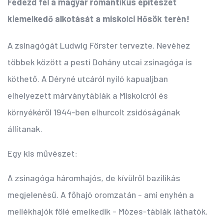
Fedezd fel a magyar romantikus építészet
kiemelkedő alkotását a miskolci Hősök terén!
A zsinagógát Ludwig Förster tervezte. Nevéhez
többek között a pesti Dohány utcai zsinagóga is
köthető. A Déryné utcáról nyíló kapualjban
elhelyezett márványtáblák a Miskolcról és
környékéről 1944-ben elhurcolt zsidóságának
állítanak.
Egy kis művészet:
A zsinagóga háromhajós, de kívülről bazilikás
megjelenésű. A főhajó oromzatán - ami enyhén a
mellékhajók fölé emelkedik - Mózes-táblák láthatók.