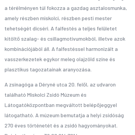
a térélményen túl fokozza a gazdag asztalosmunka,
amely részben miskolci, részben pesti mester
tehetségét dicséri. A falfestés a teljes felületet
kitöltő szalag- és csillagmotívumokból, illetve azok
kombinációjából áll. A falfestéssel harmonizált a
vasszerkezetek egykor meleg olajzöld színe és
plasztikus tagozatainak aranyozása.
A zsinagóga a Déryné utca 20. felől, az udvaron
található Miskolci Zsidó Múzeum és
Látogatóközpontban megváltott belépőjeggyel
látogatható. A múzeum bemutatja a helyi zsidóság
270 éves történetét és a zsidó hagyományokat.