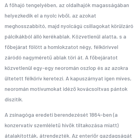
A főhajó tengelyében, az oldalhajók magasságában
helyezkedik el a nyolc ívből, az azokat
meghosszabbító, majd nyolcágú csillagokat körülzáró
pálcikákból álló kerékablak. Közvetlenül alatta, s a
főbejárat fölött a homlokzatot négy, félkörívvel
záródó nagyméretű ablak töri át. A főbejáratot
közvetlenül egy-egy neoromán oszlop és az azokra
ültetett félkörív keretezi. A kapuszárnyat igen míves,
neoromán motívumokat idéző kovácsoltvas pántok
díszítik.
A zsinagóga eredeti berendezését 1864-ben (a
konzervatív szemléletű hívők tiltakozása miatt)
átalakították, átrendezték. Az enteriőr gazdagságát