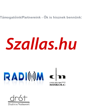
Támogatóink/Partnereink - Ők is hisznek bennünk: