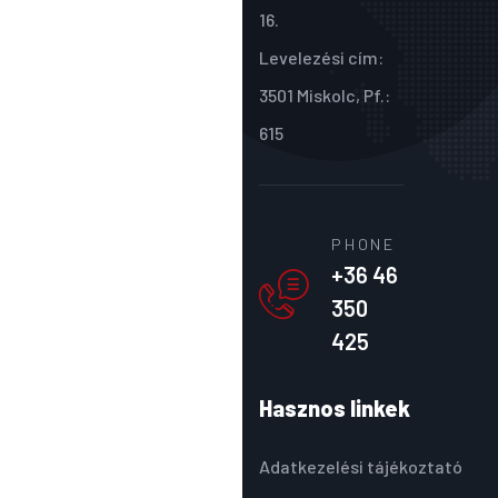
16.
Levelezési cím:
3501 Miskolc, Pf.:
615
PHONE
+36 46
350
425
Hasznos linkek
Adatkezelési tájékoztató