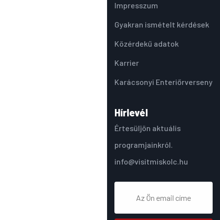
Impresszum
Gyakran ismételt kérdések
Közérdekű adatok
Karrier
Karácsonyi Enteriőrverseny
Hírlevél
Értesüljön aktuális
programjainkról.
info@visitmiskolc.hu