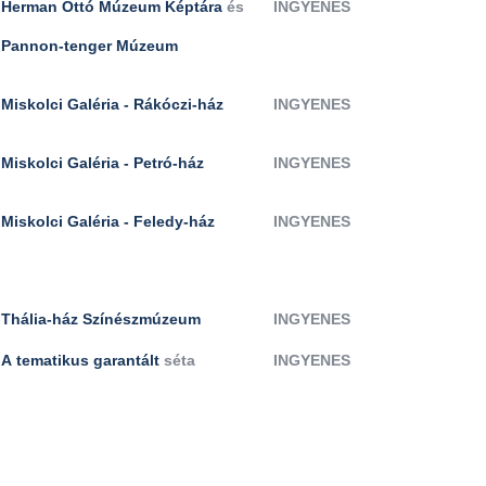
Herman Ottó Múzeum Képtára
és
INGYENES
Pannon-tenger Múzeum
Miskolci Galéria - Rákóczi-ház
INGYENES
Miskolci Galéria - Petró-ház
INGYENES
Miskolci Galéria - Feledy-ház
INGYENES
Thália-ház Színészmúzeum
INGYENES
A
tematikus garantált
séta
INGYENES