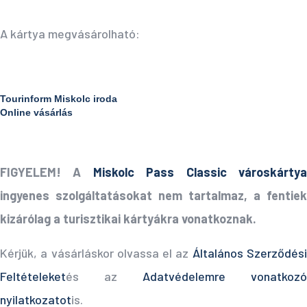
A kártya megvásárolható:
Tourinform Miskolc iroda
Online vásárlás
FIGYELEM! A
Miskolc Pass Classic városkárty
ingyenes szolgáltatásokat nem tartalmaz, a fentiek
kizárólag a turisztikai kártyákra vonatkoznak.
Kérjük, a vásárláskor olvassa el az
Általános Szerződés
Feltételeket
és az
Adatvédelemre vonatkozó
nyilatkozatot
is.