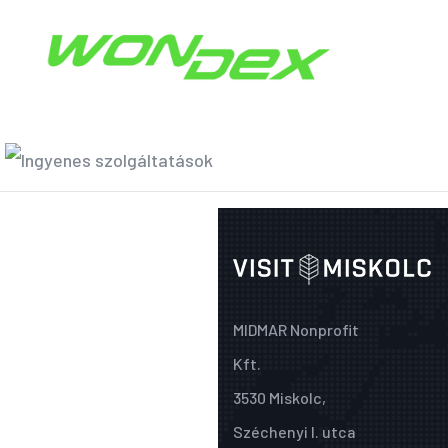
MIDMAR Nonprofit
Kft.
3530 Miskolc,
Széchenyi I. utca