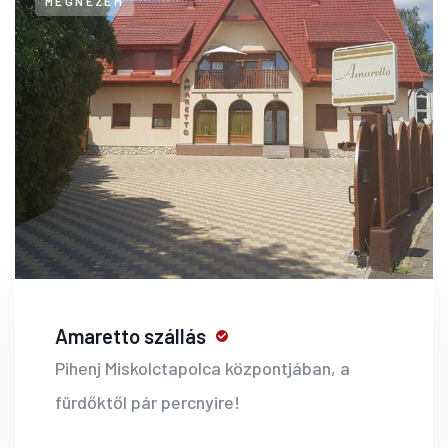
MEGNÉZEM
Amaretto szállás
Pihenj Miskolctapolca központjában, a
fürdőktől pár percnyire!