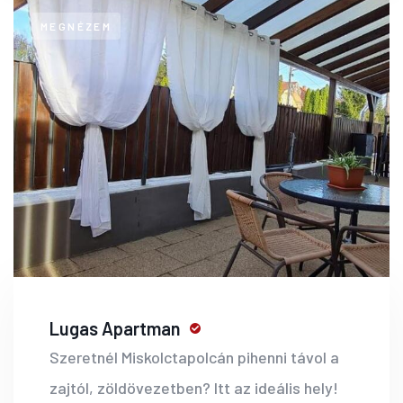
MEGNÉZEM
Lugas Apartman
Szeretnél Miskolctapolcán pihenni távol a
zajtól, zöldövezetben? Itt az ideális hely!