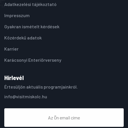
Adatkezelési tájékoztató
Impresszum
Gyakran ismételt kérdések
Közérdekű adatok
Karrier
Karácsonyi Enteriőrverseny
Hírlevél
Értesüljön aktuális programjainkról.
info@visitmiskolc.hu