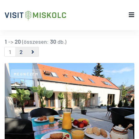
1
->
20
(összesen:
30
db.)
1
2
MEGNÉZEM