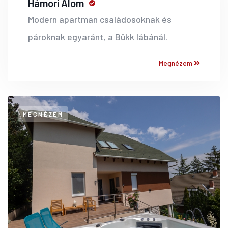
Hámori Álom
Modern apartman családosoknak és
pároknak egyaránt, a Bükk lábánál.
Megnézem
MEGNÉZEM