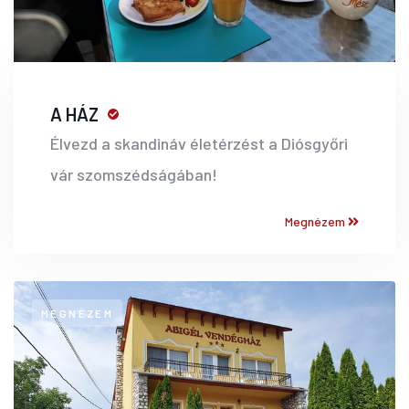
A HÁZ
Élvezd a skandináv életérzést a Diósgyőri
vár szomszédságában!
Megnézem
MEGNÉZEM