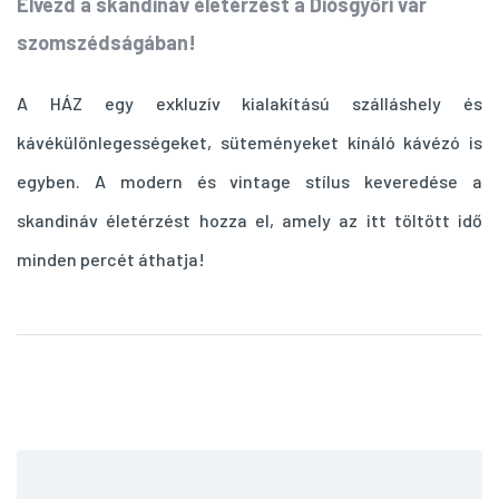
Élvezd a skandináv életérzést a Diósgyőri vár
szomszédságában!
A HÁZ egy exkluzív kialakítású szálláshely és
kávékülönlegességeket, süteményeket kínáló kávézó is
egyben. A modern és vintage stílus keveredése a
skandináv életérzést hozza el, amely az itt töltött idő
minden percét áthatja!