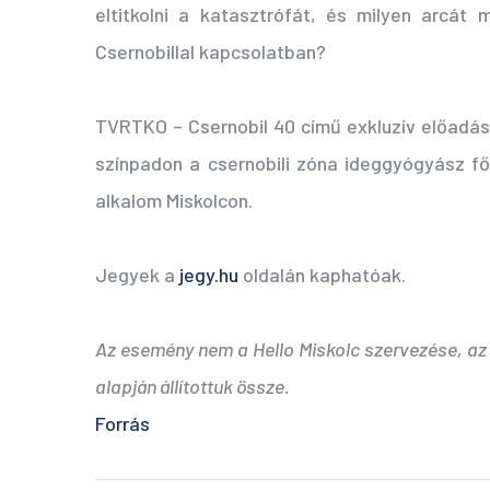
eltitkolni a katasztrófát, és milyen arcá
Csernobillal kapcsolatban?
TVRTKO – Csernobil 40 című exkluzív előadás
színpadon a csernobili zóna ideggyógyász f
alkalom Miskolcon.
Jegyek a
jegy.hu
oldalán kaphatóak.
Az esemény nem a Hello Miskolc szervezése, az
alapján állítottuk össze.
Forrás