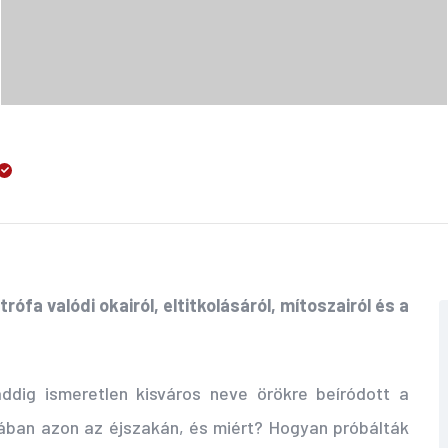
fa valódi okairól, eltitkolásáról, mítoszairól és a
addig ismeretlen kisváros neve örökre beíródott a
ójában azon az éjszakán, és miért? Hogyan próbálták