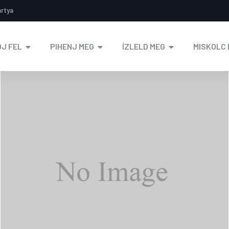
ártya
J FEL
PIHENJ MEG
ÍZLELD MEG
MISKOLC 