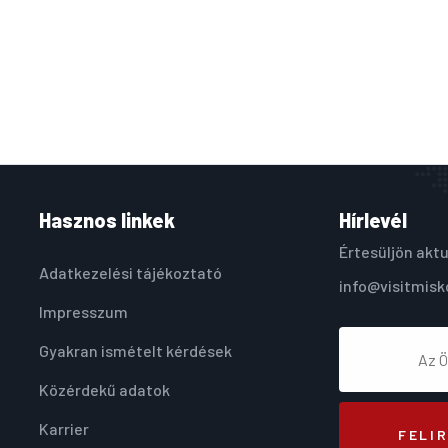
Hasznos linkek
Hírlevél
Értesüljön aktu
Adatkezelési tájékoztató
info@visitmisk
Impresszum
Gyakran ismételt kérdések
Közérdekű adatok
Karrier
FELI