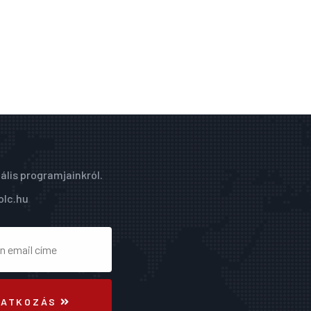
ális programjainkról.
olc.hu
RATKOZÁS