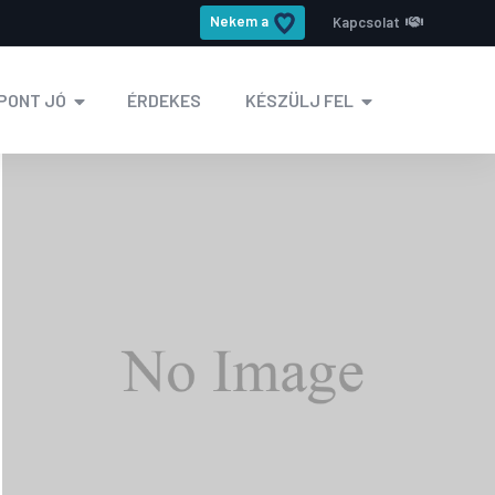
Nekem a
Kapcsolat
PONT JÓ
ÉRDEKES
KÉSZÜLJ FEL