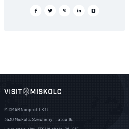
MIDMAR Nonprofit Kft.
3530 Miskolc, Széchenyi I. utca 16.
Levelezési cím: 3501 Miskolc, Pf.: 615