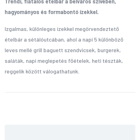
Trendi, fiatalos ételbár a belváros szívében,
hagyományos és formabontó ízekkel.
Izgalmas, különleges ízekkel megörvendeztető
ételbár a sétálóutcában, ahol a napi 5 különböző
leves mellé grill baguett szendvicsek, burgerek,
saláták, napi meglepetés főételek, heti tészták,
reggelik között válogathatunk.