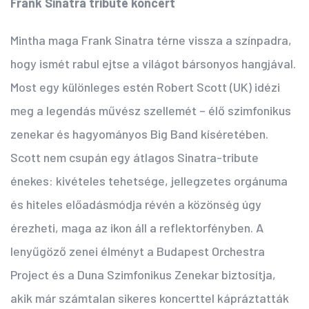
Frank Sinatra tribute koncert
Mintha maga Frank Sinatra térne vissza a színpadra,
hogy ismét rabul ejtse a világot bársonyos hangjával.
Most egy különleges estén Robert Scott (UK) idézi
meg a legendás művész szellemét – élő szimfonikus
zenekar és hagyományos Big Band kíséretében.
Scott nem csupán egy átlagos Sinatra-tribute
énekes: kivételes tehetsége, jellegzetes orgánuma
és hiteles előadásmódja révén a közönség úgy
érezheti, maga az ikon áll a reflektorfényben. A
lenyűgöző zenei élményt a Budapest Orchestra
Project és a Duna Szimfonikus Zenekar biztosítja,
akik már számtalan sikeres koncerttel kápráztatták