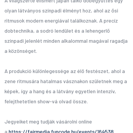
A világszerte elismert japán taiko dobegyüttes egy
olyan látványos színpadi élményt hoz, ahol az ősi
ritmusok modern energiával találkoznak. A precíz
dobtechnika, a sodró lendület és a lehengerlő
színpadi jelenlét minden alkalommal magával ragadja
a közönséget.
A produkció különlegessége az élő festészet, ahol a
zene ritmusára hatalmas vásznakon születnek meg a
képek, így a hang és a látvány egyetlen intenzív,
felejthetetlen show-vá olvad össze.
Jegyeiket meg tudják vásárolni online
a
https://fairmedia.funcode.hu/events/164538