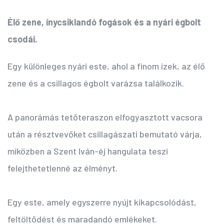
Élő zene, ínycsiklandó fogások és a nyári égbolt
csodái.
Egy különleges nyári este, ahol a finom ízek, az élő
zene és a csillagos égbolt varázsa találkozik.
A panorámás tetőteraszon elfogyasztott vacsora
után a résztvevőket csillagászati bemutató várja,
miközben a Szent Iván-éj hangulata teszi
felejthetetlenné az élményt.
Egy este, amely egyszerre nyújt kikapcsolódást,
feltöltődést és maradandó emlékeket.