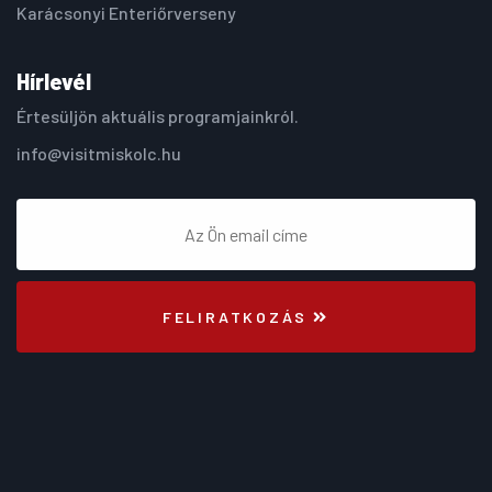
Karácsonyi Enteriőrverseny
Hírlevél
Értesüljön aktuális programjainkról.
info@visitmiskolc.hu
FELIRATKOZÁS