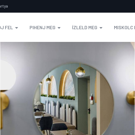
ártya
J FEL
PIHENJ MEG
ÍZLELD MEG
MISKOLC 