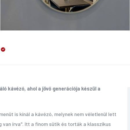
ó kávézó, ahol a jövő generációja készül a
nüt is kínál a kávézó, melynek nem véletlenül lett
an írva". Itt a finom sütik és torták a klasszikus