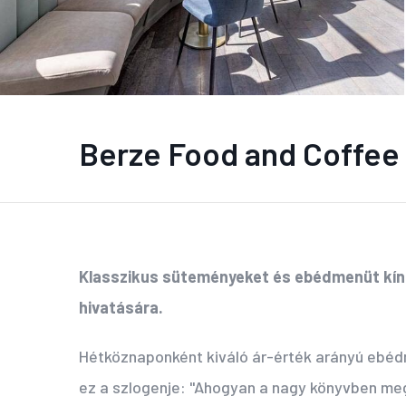
Berze Food and Coffee
Klasszikus süteményeket és ebédmenüt kínál
hivatására.
Hétköznaponként kiváló ár-érték arányú ebédme
ez a szlogenje: "Ahogyan a nagy könyvben meg v