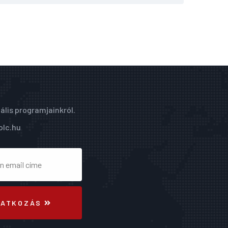
ális programjainkról.
olc.hu
RATKOZÁS