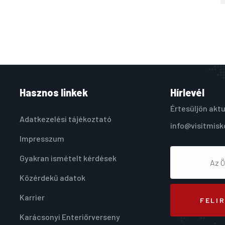
Hasznos linkek
Hírlevél
Értesüljön aktu
Adatkezelési tájékoztató
info@visitmisk
Impresszum
Gyakran ismételt kérdések
Közérdekű adatok
Karrier
FELI
Karácsonyi Enteriőrverseny