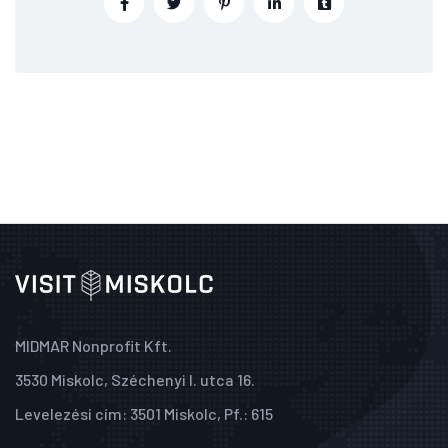
MIDMAR Nonprofit Kft.
3530 Miskolc, Széchenyi I. utca 16.
Levelezési cím: 3501 Miskolc, Pf.: 615