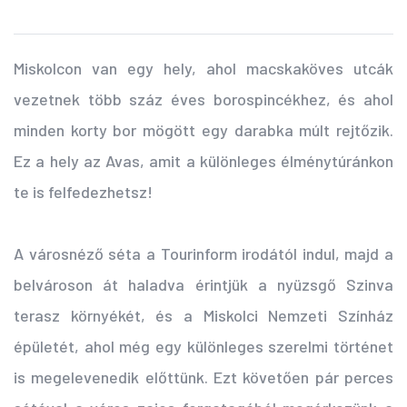
Miskolcon van egy hely, ahol macskaköves utcák
vezetnek több száz éves borospincékhez, és ahol
minden korty bor mögött egy darabka múlt rejtőzik.
Ez a hely az Avas, amit a különleges élménytúránkon
te is felfedezhetsz!
A városnéző séta a Tourinform irodától indul, majd a
belvároson át haladva érintjük a nyüzsgő Szinva
terasz környékét, és a Miskolci Nemzeti Színház
épületét, ahol még egy különleges szerelmi történet
is megelevenedik előttünk. Ezt követően pár perces