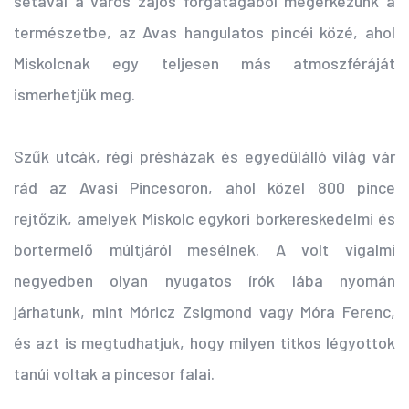
sétával a város zajos forgatagából megérkezünk a
természetbe, az Avas hangulatos pincéi közé, ahol
Miskolcnak egy teljesen más atmoszféráját
ismerhetjük meg.
Szűk utcák, régi présházak és egyedülálló világ vár
rád az Avasi Pincesoron, ahol közel 800 pince
rejtőzik, amelyek Miskolc egykori borkereskedelmi és
bortermelő múltjáról mesélnek. A volt vigalmi
negyedben olyan nyugatos írók lába nyomán
járhatunk, mint Móricz Zsigmond vagy Móra Ferenc,
és azt is megtudhatjuk, hogy milyen titkos légyottok
tanúi voltak a pincesor falai.