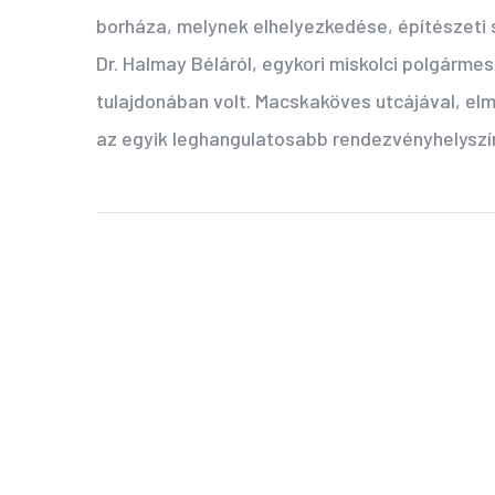
borháza, melynek elhelyezkedése, építészeti s
Dr. Halmay Béláról, egykori miskolci polgármes
tulajdonában volt. M
acskaköves utcájával, el
az egyik leghangulatosabb rendezvényhelyszí