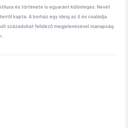
tílusa és története is egyaránt különleges. Nevét
terről kapta. A borház egy ideig az ő és családja
múlt századokat felidéző megjelenésével m
anapság
n.