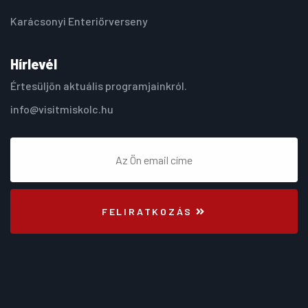
Karácsonyi Enteriőrverseny
Hírlevél
Értesüljön aktuális programjainkról.
info@visitmiskolc.hu
FELIRATKOZÁS