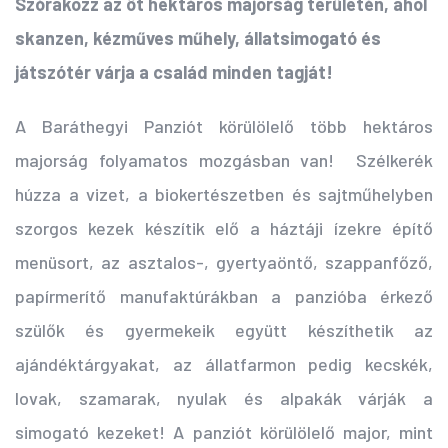
Szórakozz az öt hektáros majorság területén, ahol
skanzen, kézműves műhely, állatsimogató és
játszótér várja a család minden tagját!
A Baráthegyi Panziót körülölelő több hektáros
majorság folyamatos mozgásban van! Szélkerék
húzza a vizet, a biokertészetben és sajtműhelyben
szorgos kezek készítik elő a háztáji ízekre építő
menüsort, az asztalos-, gyertyaöntő, szappanfőző,
papírmerítő manufaktúrákban a panzióba érkező
szülők és gyermekeik együtt készíthetik az
ajándéktárgyakat, az állatfarmon pedig kecskék,
lovak, szamarak, nyulak és alpakák várják a
simogató kezeket! A panziót körülölelő major, mint