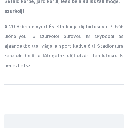
Sétáld körbe, járd körül, less be a kulisszák mögé,
szurkolj!
A 2018-ban elnyert Év Stadionja díj birtokosa 14 646
ülőhellyel, 16 szurkolói büfével, 18 skyboxal és
ajaándékbolttal várja a sport kedvelőit! Stadiontúra
keretein belül a látogatók elől elzárt területekre is
benézhetsz.