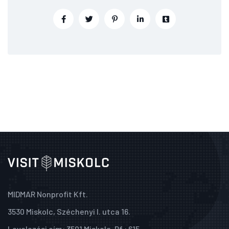
MIDMAR Nonprofit Kft.
3530 Miskolc, Széchenyi I. utca 16.
Levelezési cím: 3501 Miskolc, Pf.: 615