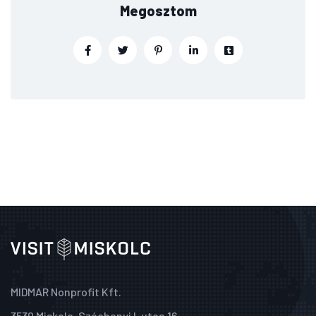
Megosztom
MIDMAR Nonprofit Kft.
3530 Miskolc, Széchenyi I. utca 16.