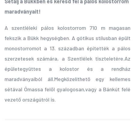
Sétálj a Bükkben és keresd fel a pálos kolostorrom
maradványait!
A szentléleki pálos kolostorrom 710 m magasan
fekszik a Bükk hegységben. A gótikus stílusban épült
monostorromot a 13. században építették a pálos
szerzetesek számára, a Szentlélek tiszteletére.
Az
épületegyüttes a kolostor és a rendház
maradványaiból áll.
Megközelíthető egy kellemes
sétával Ómassa felől gyalogosan,vagy a Bánkút felé
vezető országútról is.