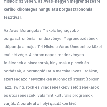
Miskolc szívében, az Avas-hegyen megrendezésre
kerülő különleges hangulatú borgasztronómiai
fesztivál.
Az Avasi Borangolás Miskolc legnagyobb
borgasztronómiai rendezvénye. Megrendezésének
időpontja a május 11-i Miskolc Város Ünnepéhez közel
eső hétvége. A három napos rendezvényen
felélednek a pincesorok, kinyitnak a pincék és
borházak, a borangolókat a macskaköves utcákon,
szerteágazó helyszíneken különböző stílust (folklór,
jazz, swing, rock és világzene) képviselő zenekarok
és utcazenészek, valamint kulturális programok
várják. A borokról a helyi gazdákon kívül