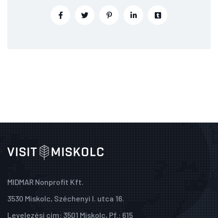
MIDMAR Nonprofit Kft.
3530 Miskolc, Széchenyi I. utca 16.
Levelezési cím: 3501 Miskolc, Pf.: 615