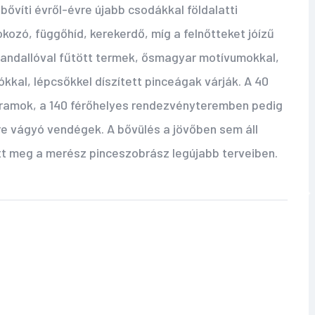
 bővíti évről-évre újabb csodákkal földalatti
ozó, függőhíd, kerekerdő, míg a felnőtteket jóízű
kandallóval fűtött termek, ősmagyar motívumokkal,
kkal, lépcsőkkel díszített pinceágak várják. A 40
ramok, a 140 férőhelyes rendezvényteremben pedig
e vágyó vendégek. A bővülés a jövőben sem áll
tt meg a merész pinceszobrász legújabb terveiben.