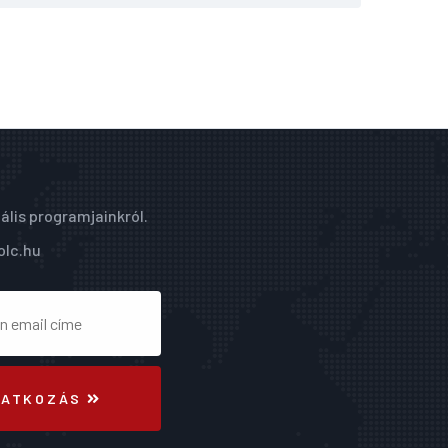
ális programjainkról.
olc.hu
RATKOZÁS