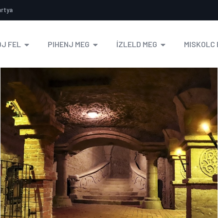
ártya
J FEL
PIHENJ MEG
ÍZLELD MEG
MISKOLC 