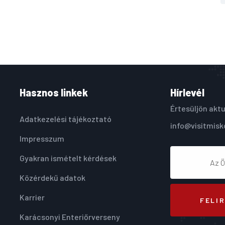
Hasznos linkek
Hírlevél
Értesüljön aktu
Adatkezelési tájékoztató
info@visitmisk
Impresszum
Gyakran ismételt kérdések
Közérdekű adatok
Karrier
FELI
Karácsonyi Enteriőrverseny