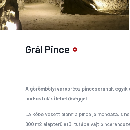
Grál Pince
A görömbölyi városrész pincesorának egyik
borkóstolási lehetőséggel.
„A kőbe vésett álom” a pince jelmondata, s nem
800 m2 alapterületű, tufába vájt pincerendsze