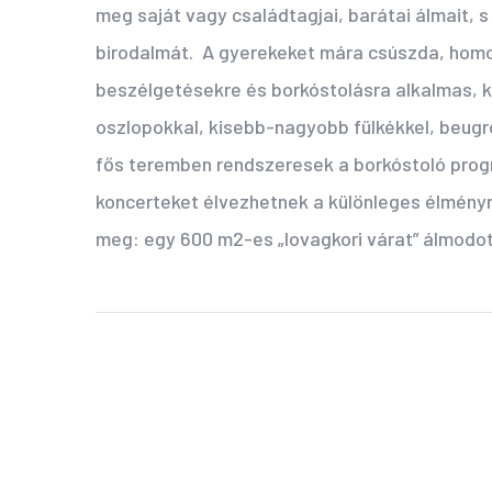
meg saját vagy családtagjai, barátai álmait, s
birodalmát. A gyerekeket mára csúszda, homok
beszélgetésekre és borkóstolásra alkalmas, 
oszlopokkal, kisebb-nagyobb fülkékkel, beugró
fős teremben rendszeresek a borkóstoló prog
koncerteket élvezhetnek a különleges élményr
meg: egy 600 m2-es „lovagkori várat” álmodo