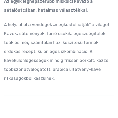
Az egyik legnépszerűbb miskolci kávézó a
sétálóutcában, hatalmas választékkal.
A hely, ahol a vendégek „megkóstolhatják” a világot.
Kávék, sütemények, forró csokik, egészségitalok,
teák és még számtalan házi készítésű termék,
érdekes recept, különleges ízkombináció. A
kávékülönlegességek mindig frissen pörkölt, kézzel
többször átválogatott, arabica ültetvény-kávé
ritkaságokból készülnek.