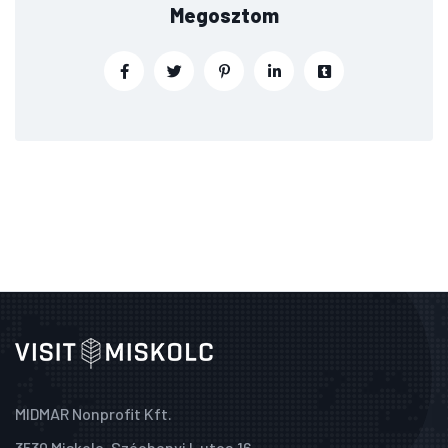
Megosztom
MIDMAR Nonprofit Kft.
3530 Miskolc, Széchenyi I. utca 16.