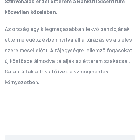
Színvonalas erdei étterem a Bánkúti Sícentrum
közvetlen közelében.
Az ország egyik legmagasabban fekvő panziójának
étterme egész évben nyitva áll a túrázás és a síelés
szerelmesei előtt. A tájegységre jellemző fogásokat
új köntösbe álmodva tálalják az étterem szakácsai.
Garantáltak a frissítő ízek a szmogmentes
környezetben.