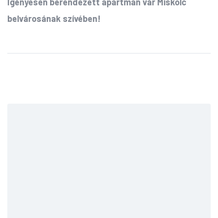
Igényesen berendezett apartman vár Miskolc
belvárosának szívében!