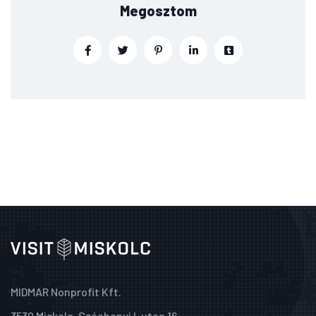
Megosztom
MIDMAR Nonprofit Kft.
3530 Miskolc, Széchenyi I. utca 16.