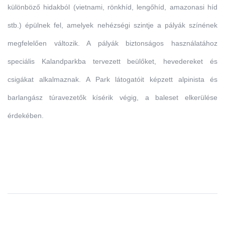
különböző hidakból (vietnami, rönkhíd, lengőhíd, amazonasi híd
stb.) épülnek fel, amelyek nehézségi szintje a pályák színének
megfelelően változik. A pályák biztonságos használatához
speciális Kalandparkba tervezett beülőket, hevedereket és
csigákat alkalmaznak. A Park látogatóit képzett alpinista és
barlangász túravezetők kísérik végig, a baleset elkerülése
érdekében.