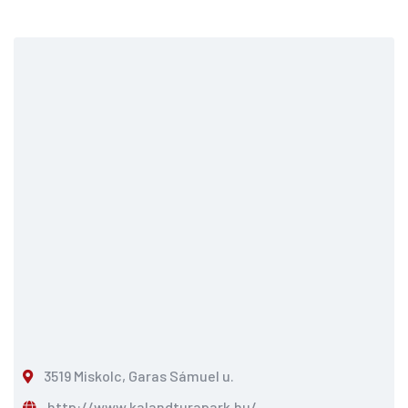
3519 Miskolc, Garas Sámuel u.
http://www.kalandturapark.hu/