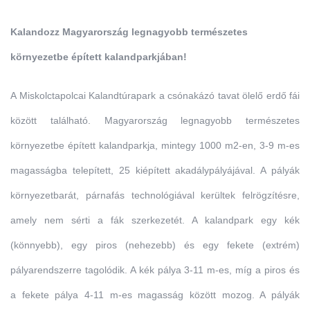
Kalandozz Magyarország legnagyobb természetes
környezetbe épített kalandparkjában!
A Miskolctapolcai Kalandtúrapark a csónakázó tavat ölelő erdő fái
között található. Magyarország legnagyobb természetes
környezetbe épített kalandparkja, mintegy 1000 m2-en, 3-9 m-es
magasságba telepített, 25 kiépített akadálypályájával. A pályák
környezetbarát, párnafás technológiával kerültek felrögzítésre,
amely nem sérti a fák szerkezetét. A kalandpark egy kék
(könnyebb), egy piros (nehezebb) és egy fekete (extrém)
pályarendszerre tagolódik. A kék pálya 3-11 m-es, míg a piros és
a fekete pálya 4-11 m-es magasság között mozog. A pályák