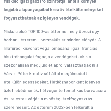
Miskolc igazi gasztro színfoltja, ahol a környék
legjobb alapanyagaiból kreatív ételkölteményeket
fogyaszthatnak az igényes vendégek.
Miskolc első TOP 100-as étterme, mely ötvözi egy
borbár - étterem - borszaküzlet minden előnyét. A
lillafüredi kisvonat végállomásánál igazi franciás
bisztróhangulat fogadja a vendégeket, akik a
szezonálisan megújúló étlapról választhatják ki a
Várvizi Péter kreatív séf által megálmodott
ételkülönlegességeket. Hétköznaponként igényes
üzleti ebédmenük, hétvégente tematikus borvacsora
és italestek várják a minőségi ételfogyasztás
szerelmeseit. Az étterem 2022-ben felkerült a