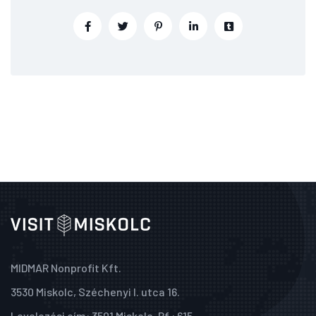
MIDMAR Nonprofit Kft.
3530 Miskolc, Széchenyi I. utca 16.
Levelezési cím: 3501 Miskolc, Pf.: 615