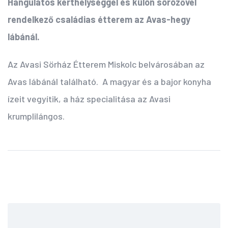
Hangulatos kerthelységgel és külön sörözővel
rendelkező családias étterem az Avas-hegy
lábánál.
Az Avasi Sörház Étterem Miskolc belvárosában az
Avas lábánál található. A magyar és a bajor konyha
ízeit vegyítik, a ház specialitása az Avasi
krumplilángos.