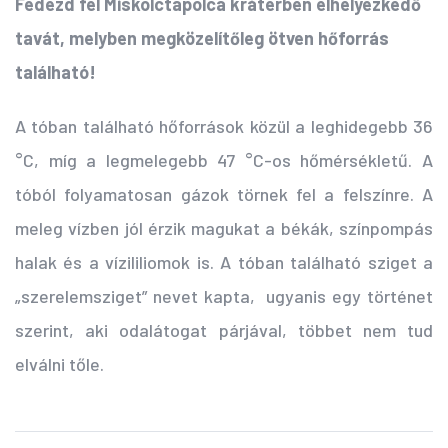
Fedezd fel Miskolctapolca kráterben elhelyezkedő
tavát, melyben megközelítőleg ötven hőforrás
található!
A tóban található hőforrások közül a leghidegebb 36
°C, míg a legmelegebb 47 °C-os hőmérsékletű. A
tóból folyamatosan gázok törnek fel a felszínre. A
meleg vízben jól érzik magukat a békák, színpompás
halak és a vízililiomok is. A tóban található sziget a
„szerelemsziget” nevet kapta, ugyanis egy történet
szerint, aki odalátogat párjával, többet nem tud
elválni tőle.