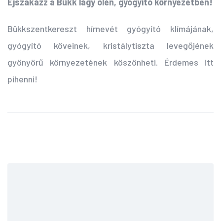
Éjszakázz a Bükk lágy ölén, gyógyító környezetben!
Bükkszentkereszt h
írnevét gyógyító klímájának,
gyógyító köveinek, kristálytiszta levegőjének
gyönyörű környezetének köszönheti. Érdemes itt
pihenni!