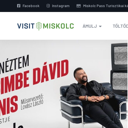
Facebook
Instagram
Miskolc Pass Turisztikai k
ÁMULJ
TÖLTŐD