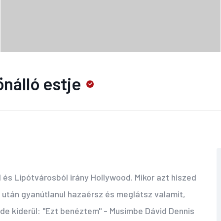
nálló estje
l és Lipótvárosból irány Hollywood. Mikor azt hiszed
i után gyanútlanul hazaérsz és meglátsz valamit,
 de kiderül: "Ezt benéztem" - Musimbe Dávid Dennis