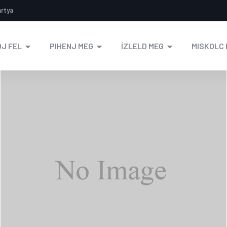
ártya
J FEL
PIHENJ MEG
ÍZLELD MEG
MISKOLC 