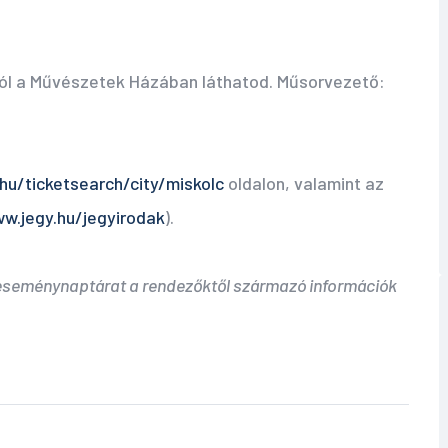
ól a Művészetek Házában láthatod. Műsorvezető:
hu/ticketsearch/city/miskolc
oldalon, valamint az
w.jegy.hu/jegyirodak
).
 eseménynaptárat a rendezőktől származó információk