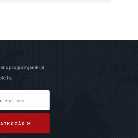
ális programjainkról.
olc.hu
RATKOZÁS