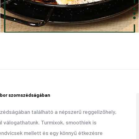
zobor szomszédságában
zédságában található a népszerű reggelizőhely,
 válogathatunk. Turmixok, smoothiek is
endvicsek mellett és egy könnyű étkezésre