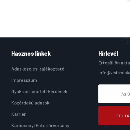
Hasznos linkek
Hírlevél
Értesüljön aktu
Adatkezelési tájékoztató
info@visitmisk
Impresszum
Gyakran ismételt kérdések
Közérdekű adatok
Karrier
FELI
Karácsonyi Enteriőrverseny