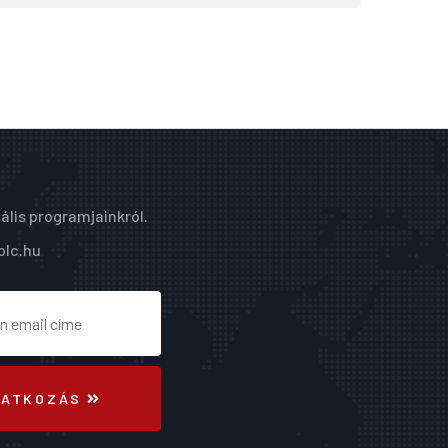
ális programjainkról.
olc.hu
RATKOZÁS