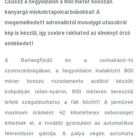
Csússz a hegyoldalon a 800 méter hosszan
kanyargó miskolctapolcai bobokkal! A
megemelkedett adrenalintól mosolygó utasokról
kép is készül, így zsebre rakhatod az élményt őrző
emlékedet!
A Barlangfürdő és a csónakázó-tó
szomszédságában, a hegyoldalon kialakított 800
méter hosszú rozsdamente acélból készült
bobpályán télen-nyáron, 600 méteren keresztül
lefelé száguldozhatsz a fák között! A járművek
maximum óránként 42 kilométeres sebességet
érhetnek el, a további gyorsulást az automatikus
fékrendszer gátolja. A pálya végén automata