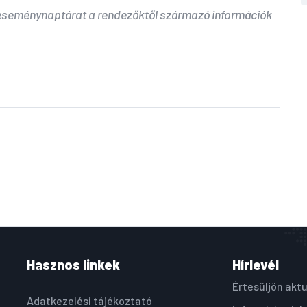
 eseménynaptárat a rendezőktől származó információk
Hasznos linkek
Hírlevél
Értesüljön aktu
Adatkezelési tájékoztató