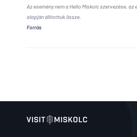
Az esemény nem a Hello Miskolc szervezése, az
alapján állítottuk össze.
Forrás