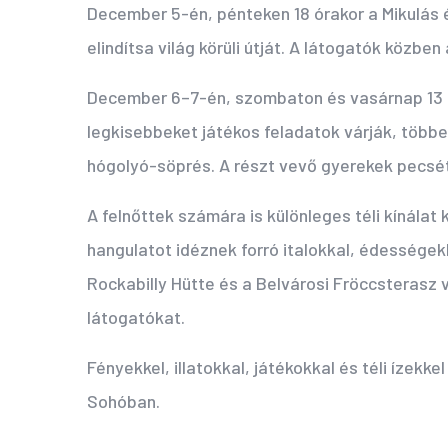
December 5-én, pénteken 18 órakor a Mikulás 
elindítsa világ körüli útját. A látogatók közbe
December 6–7-én, szombaton és vasárnap 13 ó
legkisebbeket játékos feladatok várják, több
hógolyó-söprés. A részt vevő gyerekek pecsét
A felnőttek számára is különleges téli kínálat
hangulatot idéznek forró italokkal, édességekk
Rockabilly Hütte és a Belvárosi Fröccsterasz v
látogatókat.
Fényekkel, illatokkal, játékokkal és téli ízekkel
Sohóban.