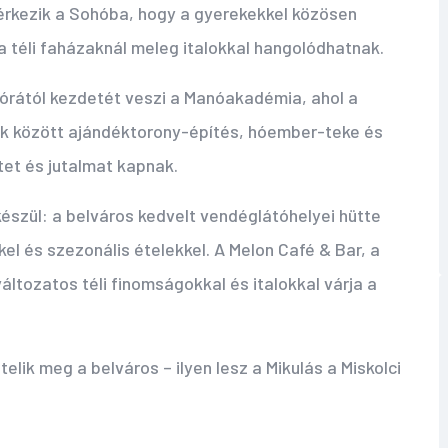
érkezik a Sohóba, hogy a gyerekekkel közösen
n a téli faházaknál meleg italokkal hangolódhatnak.
rától kezdetét veszi a Manóakadémia, ahol a
ek között ajándéktorony-építés, hóember-teke és
et és jutalmat kapnak.
 készül: a belváros kedvelt vendéglátóhelyei hütte
el és szezonális ételekkel. A Melon Café & Bar, a
áltozatos téli finomságokkal és italokkal várja a
 telik meg a belváros – ilyen lesz a Mikulás a Miskolci