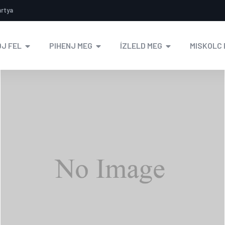
ártya
J FEL
PIHENJ MEG
ÍZLELD MEG
MISKOLC 