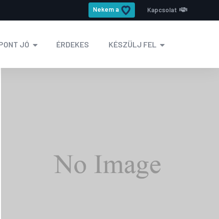
Nekem a
Kapcsolat
PONT JÓ
ÉRDEKES
KÉSZÜLJ FEL