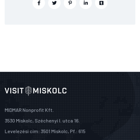
MIDMAR Nonprofit Kft.
3530 Miskolc, Széchenyi I. utca 16.
Levelezési cím: 3501 Miskolc, Pf.: 615