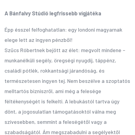
A Bánfalvy Stúdió legfrissebb vígjátéka
Épp ésszel felfoghatatlan: egy londoni magyarnak
elege lett az ingyen pénzből!
Szűcs Róbertnek bejött az élet: megvolt mindene –
munkanélküli segély, öregségi nyugdíj, táppénz,
családi pótlék, rokkantsági járandóság, és
természetesen ingyen tej. Nem beszélve a szoptatós
melltartós bizniszről, ami még a felesége
féltékenységét is felkelti. A lebukástól tartva úgy
dönt, a jogosulatlan támogatásoktól válna meg
szívesebben, semmint a feleségétől vagy a
szabadságától. Ám megszabadulni a segélyektől